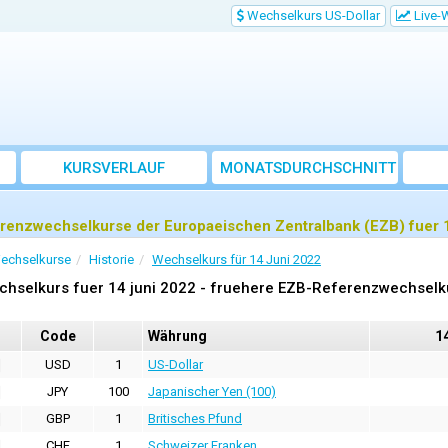
Wechselkurs US-Dollar
Live-
KURSVERLAUF
MONATSDURCHSCHNITT
renzwechselkurse der Europaeischen Zentralbank (EZB) fuer 1
echselkurse
Historie
Wechselkurs für 14 Juni 2022
chselkurs fuer 14 juni 2022 - fruehere EZB-Referenzwechselk
Code
Währung
14
USD
1
US-Dollar
JPY
100
Japanischer Yen (100)
GBP
1
Britisches Pfund
CHF
1
Schweizer Franken