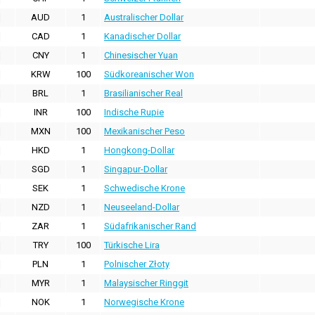
AUD
1
Australischer Dollar
CAD
1
Kanadischer Dollar
CNY
1
Chinesischer Yuan
KRW
100
Südkoreanischer Won
BRL
1
Brasilianischer Real
INR
100
Indische Rupie
MXN
100
Mexikanischer Peso
HKD
1
Hongkong-Dollar
SGD
1
Singapur-Dollar
SEK
1
Schwedische Krone
NZD
1
Neuseeland-Dollar
ZAR
1
Südafrikanischer Rand
TRY
100
Türkische Lira
PLN
1
Polnischer Złoty
MYR
1
Malaysischer Ringgit
NOK
1
Norwegische Krone