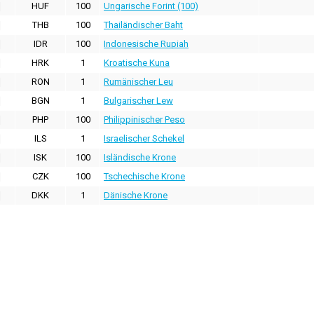
HUF
100
Ungarische Forint (100)
THB
100
Thailändischer Baht
IDR
100
Indonesische Rupiah
HRK
1
Kroatische Kuna
RON
1
Rumänischer Leu
BGN
1
Bulgarischer Lew
PHP
100
Philippinischer Peso
ILS
1
Israelischer Schekel
ISK
100
Isländische Krone
CZK
100
Tschechische Krone
DKK
1
Dänische Krone