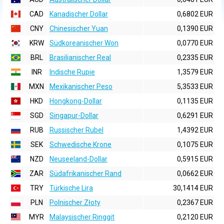
CAD
Kanadischer Dollar
0,6802 EUR
CNY
Chinesischer Yuan
0,1390 EUR
KRW
Südkoreanischer Won
0,0770 EUR
BRL
Brasilianischer Real
0,2335 EUR
INR
Indische Rupie
1,3579 EUR
MXN
Mexikanischer Peso
5,3533 EUR
HKD
Hongkong-Dollar
0,1135 EUR
SGD
Singapur-Dollar
0,6291 EUR
RUB
Russischer Rubel
1,4392 EUR
SEK
Schwedische Krone
0,1075 EUR
NZD
Neuseeland-Dollar
0,5915 EUR
ZAR
Südafrikanischer Rand
0,0662 EUR
TRY
Türkische Lira
30,1414 EUR
PLN
Polnischer Złoty
0,2367 EUR
MYR
Malaysischer Ringgit
0,2120 EUR