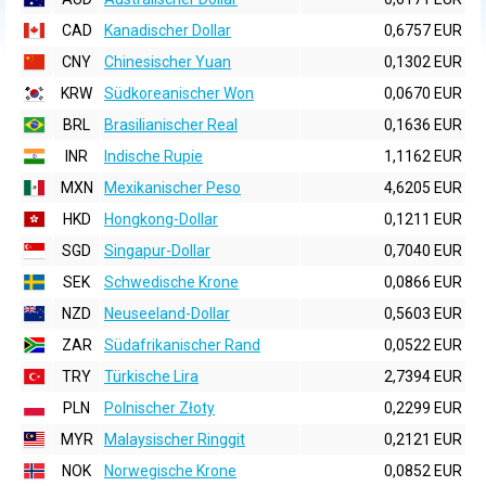
CAD
Kanadischer Dollar
0,6757 EUR
CNY
Chinesischer Yuan
0,1302 EUR
KRW
Südkoreanischer Won
0,0670 EUR
BRL
Brasilianischer Real
0,1636 EUR
INR
Indische Rupie
1,1162 EUR
MXN
Mexikanischer Peso
4,6205 EUR
HKD
Hongkong-Dollar
0,1211 EUR
SGD
Singapur-Dollar
0,7040 EUR
SEK
Schwedische Krone
0,0866 EUR
NZD
Neuseeland-Dollar
0,5603 EUR
ZAR
Südafrikanischer Rand
0,0522 EUR
TRY
Türkische Lira
2,7394 EUR
PLN
Polnischer Złoty
0,2299 EUR
MYR
Malaysischer Ringgit
0,2121 EUR
NOK
Norwegische Krone
0,0852 EUR