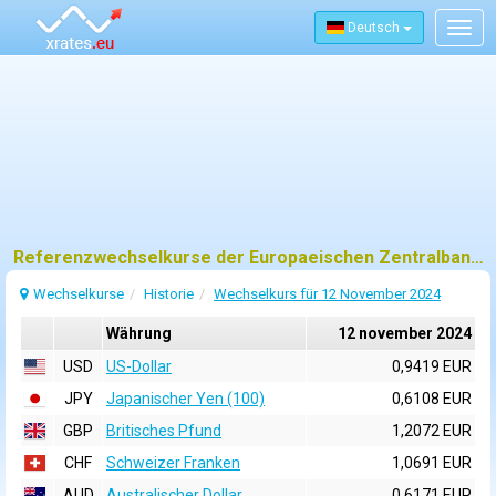
Deutsch
Togg
navig
Referenzwechselkurse der Europaeischen Zentralbank (EZB) fuer 12 november 2024
Wechselkurse
Historie
Wechselkurs für 12 November 2024
Währung
12 november 2024
USD
US-Dollar
0,9419 EUR
JPY
Japanischer Yen (100)
0,6108 EUR
GBP
Britisches Pfund
1,2072 EUR
CHF
Schweizer Franken
1,0691 EUR
AUD
Australischer Dollar
0,6171 EUR