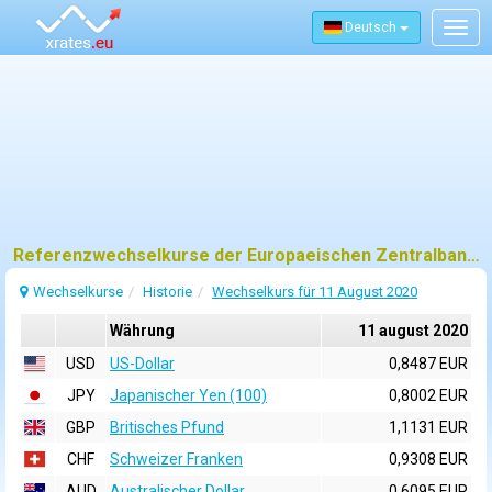
Deutsch
Togg
navig
Referenzwechselkurse der Europaeischen Zentralbank (EZB) fuer 11 august 2020
Wechselkurse
Historie
Wechselkurs für 11 August 2020
Währung
11 august 2020
USD
US-Dollar
0,8487 EUR
JPY
Japanischer Yen (100)
0,8002 EUR
GBP
Britisches Pfund
1,1131 EUR
CHF
Schweizer Franken
0,9308 EUR
AUD
Australischer Dollar
0,6095 EUR