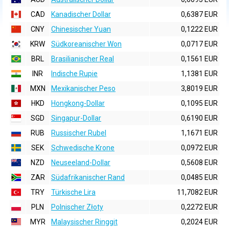
CAD
Kanadischer Dollar
0,6387 EUR
CNY
Chinesischer Yuan
0,1222 EUR
KRW
Südkoreanischer Won
0,0717 EUR
BRL
Brasilianischer Real
0,1561 EUR
INR
Indische Rupie
1,1381 EUR
MXN
Mexikanischer Peso
3,8019 EUR
HKD
Hongkong-Dollar
0,1095 EUR
SGD
Singapur-Dollar
0,6190 EUR
RUB
Russischer Rubel
1,1671 EUR
SEK
Schwedische Krone
0,0972 EUR
NZD
Neuseeland-Dollar
0,5608 EUR
ZAR
Südafrikanischer Rand
0,0485 EUR
TRY
Türkische Lira
11,7082 EUR
PLN
Polnischer Złoty
0,2272 EUR
MYR
Malaysischer Ringgit
0,2024 EUR