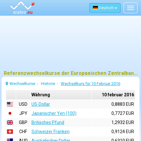
Deutsch
Togg
navig
Referenzwechselkurse der Europaeischen Zentralbank (EZB) fuer 10 februar 2016
Wechselkurse
Historie
Wechselkurs für 10 Februar 2016
Währung
10 februar 2016
USD
US-Dollar
0,8883 EUR
JPY
Japanischer Yen (100)
0,7727 EUR
GBP
Britisches Pfund
1,2932 EUR
CHF
Schweizer Franken
0,9124 EUR
AUD
Australischer Dollar
0,6310 EUR