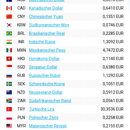
CAD
Kanadischer Dollar
0,6410 EUR
CNY
Chinesischer Yuan
0,1351 EUR
KRW
Südkoreanischer Won
0,0746 EUR
BRL
Brasilianischer Real
0,2285 EUR
INR
Indische Rupie
1,3092 EUR
MXN
Mexikanischer Peso
4,7472 EUR
HKD
Hongkong-Dollar
0,1140 EUR
SGD
Singapur-Dollar
0,6380 EUR
RUB
Russischer Rubel
1,1292 EUR
SEK
Schwedische Krone
0,1051 EUR
NZD
Neuseeland-Dollar
0,5912 EUR
ZAR
Südafrikanischer Rand
0,0561 EUR
TRY
Türkische Lira
30,3536 EUR
PLN
Polnischer Złoty
0,2258 EUR
MYR
Malaysischer Ringgit
0,2155 EUR