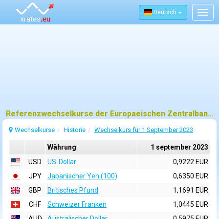
Deutsch
Togg
navig
Referenzwechselkurse der Europaeischen Zentralbank (EZB) fuer 1 september 2023
Wechselkurse
Historie
Wechselkurs für 1 September 2023
Währung
1 september 2023
USD
US-Dollar
0,9222 EUR
JPY
Japanischer Yen (100)
0,6350 EUR
GBP
Britisches Pfund
1,1691 EUR
CHF
Schweizer Franken
1,0445 EUR
AUD
Australischer Dollar
0,5975 EUR