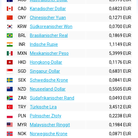
CAD
Kanadischer Dollar
0,6823 EUR
CNY
Chinesischer Yuan
0,1271 EUR
KRW
Südkoreanischer Won
0,0700 EUR
BRL
Brasilianischer Real
0,1869 EUR
INR
Indische Rupie
1,1149 EUR
MXN
Mexikanischer Peso
5,3999 EUR
HKD
Hongkong-Dollar
0,1176 EUR
SGD
Singapur-Dollar
0,6831 EUR
SEK
Schwedische Krone
0,0841 EUR
NZD
Neuseeland-Dollar
0,5505 EUR
ZAR
Südafrikanischer Rand
0,0493 EUR
TRY
Türkische Lira
3,4512 EUR
PLN
Polnischer Złoty
0,2238 EUR
MYR
Malaysischer Ringgit
0,1984 EUR
NOK
Norwegische Krone
0,0871 EUR