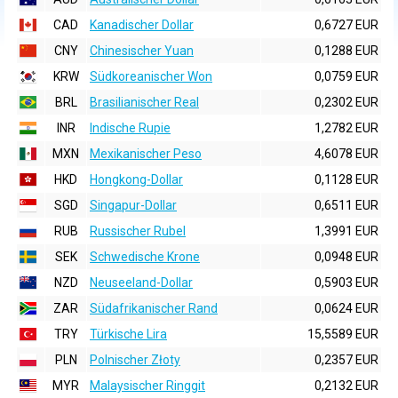
CAD
Kanadischer Dollar
0,6727 EUR
CNY
Chinesischer Yuan
0,1288 EUR
KRW
Südkoreanischer Won
0,0759 EUR
BRL
Brasilianischer Real
0,2302 EUR
INR
Indische Rupie
1,2782 EUR
MXN
Mexikanischer Peso
4,6078 EUR
HKD
Hongkong-Dollar
0,1128 EUR
SGD
Singapur-Dollar
0,6511 EUR
RUB
Russischer Rubel
1,3991 EUR
SEK
Schwedische Krone
0,0948 EUR
NZD
Neuseeland-Dollar
0,5903 EUR
ZAR
Südafrikanischer Rand
0,0624 EUR
TRY
Türkische Lira
15,5589 EUR
PLN
Polnischer Złoty
0,2357 EUR
MYR
Malaysischer Ringgit
0,2132 EUR