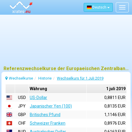
Deutsch
Togg
navig
Referenzwechselkurse der Europaeischen Zentralbank (EZB) fuer 1 juli 2019
Wechselkurse
Historie
Wechselkurs für 1 Juli 2019
Währung
1 juli 2019
USD
US-Dollar
0,8811 EUR
JPY
Japanischer Yen (100)
0,8135 EUR
GBP
Britisches Pfund
1,1146 EUR
CHF
Schweizer Franken
0,8976 EUR
AUD
Australischer Dollar
0,6163 EUR