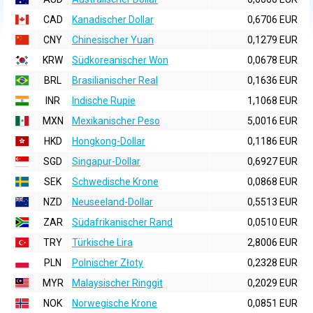
CAD
Kanadischer Dollar
0,6706 EUR
CNY
Chinesischer Yuan
0,1279 EUR
KRW
Südkoreanischer Won
0,0678 EUR
BRL
Brasilianischer Real
0,1636 EUR
INR
Indische Rupie
1,1068 EUR
MXN
Mexikanischer Peso
5,0016 EUR
HKD
Hongkong-Dollar
0,1186 EUR
SGD
Singapur-Dollar
0,6927 EUR
SEK
Schwedische Krone
0,0868 EUR
NZD
Neuseeland-Dollar
0,5513 EUR
ZAR
Südafrikanischer Rand
0,0510 EUR
TRY
Türkische Lira
2,8006 EUR
PLN
Polnischer Złoty
0,2328 EUR
MYR
Malaysischer Ringgit
0,2029 EUR
NOK
Norwegische Krone
0,0851 EUR