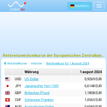
Deutsch
Togg
navig
Referenzwechselkurse der Europaeischen Zentralbank (EZB) fuer 1 august 2024
Wechselkurse
Historie
Wechselkurs für 1 August 2024
Währung
1 august 2024
USD
US-Dollar
0,9269 EUR
JPY
Japanischer Yen (100)
0,6148 EUR
GBP
Britisches Pfund
1,1858 EUR
CHF
Schweizer Franken
1,0563 EUR
AUD
Australischer Dollar
0,6060 EUR