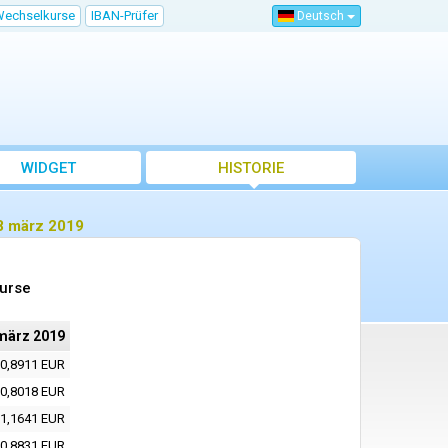
Wechselkurse
IBAN-Prüfer
Deutsch
WIDGET
HISTORIE
8 märz 2019
urse
märz 2019
0,8911 EUR
0,8018 EUR
1,1641 EUR
0,8831 EUR