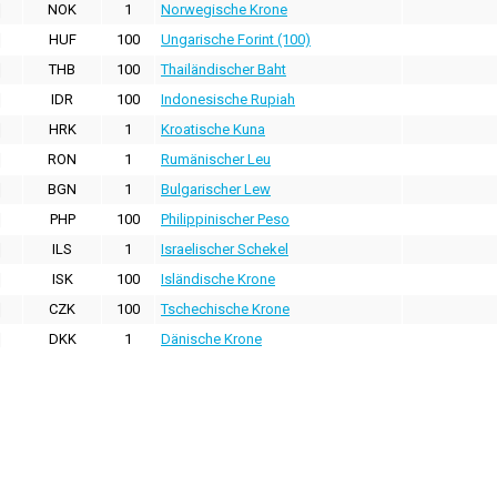
NOK
1
Norwegische Krone
HUF
100
Ungarische Forint (100)
THB
100
Thailändischer Baht
IDR
100
Indonesische Rupiah
HRK
1
Kroatische Kuna
RON
1
Rumänischer Leu
BGN
1
Bulgarischer Lew
PHP
100
Philippinischer Peso
ILS
1
Israelischer Schekel
ISK
100
Isländische Krone
CZK
100
Tschechische Krone
DKK
1
Dänische Krone