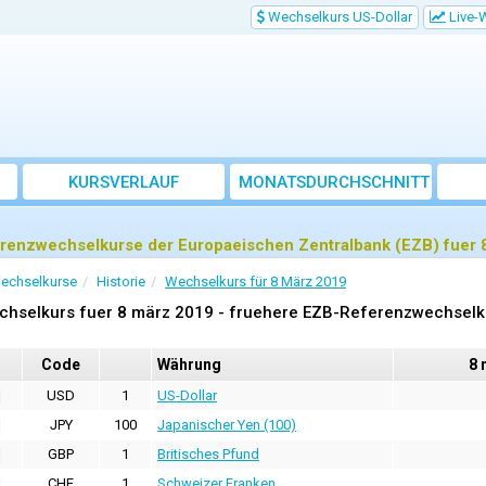
Wechselkurs US-Dollar
Live-
KURSVERLAUF
MONATSDURCHSCHNITT
renzwechselkurse der Europaeischen Zentralbank (EZB) fuer 
echselkurse
Historie
Wechselkurs für 8 März 2019
chselkurs fuer 8 märz 2019 - fruehere EZB-Referenzwechselk
Code
Währung
8 
USD
1
US-Dollar
JPY
100
Japanischer Yen (100)
GBP
1
Britisches Pfund
CHF
1
Schweizer Franken