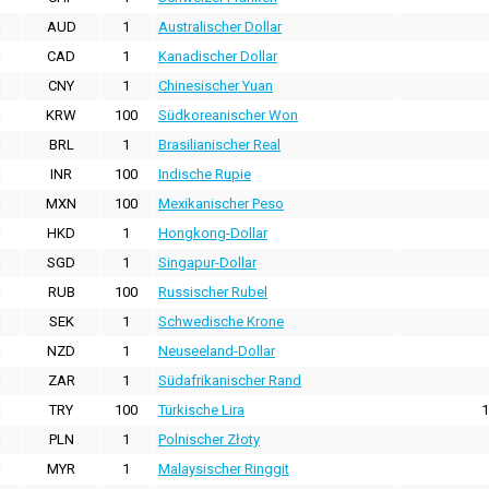
AUD
1
Australischer Dollar
CAD
1
Kanadischer Dollar
CNY
1
Chinesischer Yuan
KRW
100
Südkoreanischer Won
BRL
1
Brasilianischer Real
INR
100
Indische Rupie
MXN
100
Mexikanischer Peso
HKD
1
Hongkong-Dollar
SGD
1
Singapur-Dollar
RUB
100
Russischer Rubel
SEK
1
Schwedische Krone
NZD
1
Neuseeland-Dollar
ZAR
1
Südafrikanischer Rand
TRY
100
Türkische Lira
1
PLN
1
Polnischer Złoty
MYR
1
Malaysischer Ringgit