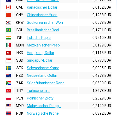
CAD
Kanadischer Dollar
0,6152 EUR
CNY
Chinesischer Yuan
0,1288 EUR
KRW
Südkoreanischer Won
0,0578 EUR
BRL
Brasilianischer Real
0,1701 EUR
INR
Indische Rupie
0,9210 EUR
MXN
Mexikanischer Peso
5,0199 EUR
HKD
Hongkong-Dollar
0,1115 EUR
SGD
Singapur-Dollar
0,6773 EUR
SEK
Schwedische Krone
0,0905 EUR
NZD
Neuseeland-Dollar
0,4978 EUR
ZAR
Südafrikanischer Rand
0,0539 EUR
TRY
Türkische Lira
1,8673 EUR
PLN
Polnischer Złoty
0,2329 EUR
MYR
Malaysischer Ringgit
0,2149 EUR
NOK
Norwegische Krone
0,0892 EUR