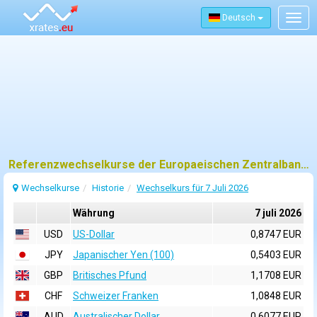
Deutsch
Togg
navig
Referenzwechselkurse der Europaeischen Zentralbank (EZB) fuer 7 juli 2026
Wechselkurse
Historie
Wechselkurs für 7 Juli 2026
Währung
7 juli 2026
USD
US-Dollar
0,8747 EUR
JPY
Japanischer Yen (100)
0,5403 EUR
GBP
Britisches Pfund
1,1708 EUR
CHF
Schweizer Franken
1,0848 EUR
AUD
Australischer Dollar
0,6077 EUR