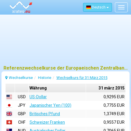
Deutsch
Togg
navig
Referenzwechselkurse der Europaeischen Zentralbank (EZB) fuer 31 märz 2015
Wechselkurse
Historie
Wechselkurs für 31 März 2015
Währung
31 märz 2015
USD
US-Dollar
0,9295 EUR
JPY
Japanischer Yen (100)
0,7755 EUR
GBP
Britisches Pfund
1,3749 EUR
CHF
Schweizer Franken
0,9557 EUR
AUD
Australischer Dollar
0,7065 EUR