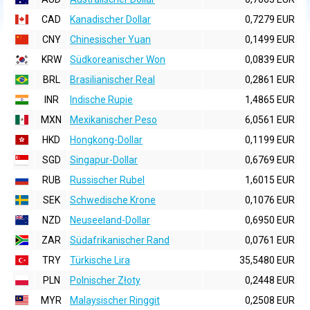
CAD
Kanadischer Dollar
0,7279 EUR
CNY
Chinesischer Yuan
0,1499 EUR
KRW
Südkoreanischer Won
0,0839 EUR
BRL
Brasilianischer Real
0,2861 EUR
INR
Indische Rupie
1,4865 EUR
MXN
Mexikanischer Peso
6,0561 EUR
HKD
Hongkong-Dollar
0,1199 EUR
SGD
Singapur-Dollar
0,6769 EUR
RUB
Russischer Rubel
1,6015 EUR
SEK
Schwedische Krone
0,1076 EUR
NZD
Neuseeland-Dollar
0,6950 EUR
ZAR
Südafrikanischer Rand
0,0761 EUR
TRY
Türkische Lira
35,5480 EUR
PLN
Polnischer Złoty
0,2448 EUR
MYR
Malaysischer Ringgit
0,2508 EUR