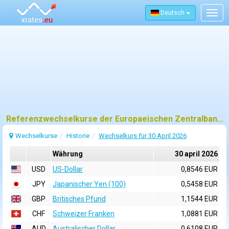
Deutsch
Togg
navig
Referenzwechselkurse der Europaeischen Zentralbank (EZB) fuer 30 april 2026
Wechselkurse
Historie
Wechselkurs für 30 April 2026
Währung
30 april 2026
USD
US-Dollar
0,8546 EUR
JPY
Japanischer Yen (100)
0,5458 EUR
GBP
Britisches Pfund
1,1544 EUR
CHF
Schweizer Franken
1,0881 EUR
AUD
Australischer Dollar
0,6108 EUR