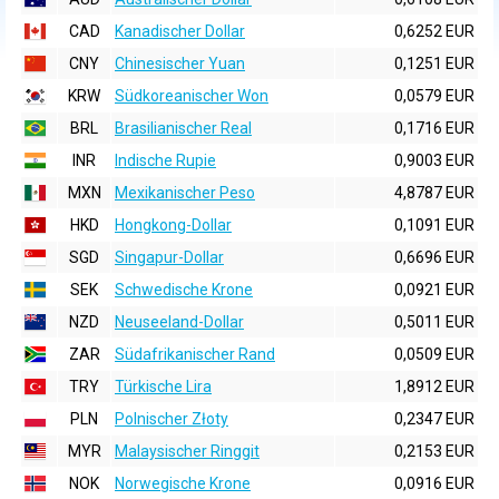
CAD
Kanadischer Dollar
0,6252 EUR
CNY
Chinesischer Yuan
0,1251 EUR
KRW
Südkoreanischer Won
0,0579 EUR
BRL
Brasilianischer Real
0,1716 EUR
INR
Indische Rupie
0,9003 EUR
MXN
Mexikanischer Peso
4,8787 EUR
HKD
Hongkong-Dollar
0,1091 EUR
SGD
Singapur-Dollar
0,6696 EUR
SEK
Schwedische Krone
0,0921 EUR
NZD
Neuseeland-Dollar
0,5011 EUR
ZAR
Südafrikanischer Rand
0,0509 EUR
TRY
Türkische Lira
1,8912 EUR
PLN
Polnischer Złoty
0,2347 EUR
MYR
Malaysischer Ringgit
0,2153 EUR
NOK
Norwegische Krone
0,0916 EUR