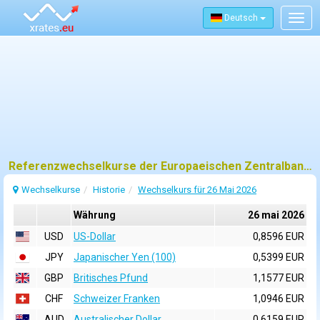
Deutsch
Togg
navig
Referenzwechselkurse der Europaeischen Zentralbank (EZB) fuer 26 mai 2026
Wechselkurse
Historie
Wechselkurs für 26 Mai 2026
Währung
26 mai 2026
USD
US-Dollar
0,8596 EUR
JPY
Japanischer Yen (100)
0,5399 EUR
GBP
Britisches Pfund
1,1577 EUR
CHF
Schweizer Franken
1,0946 EUR
AUD
Australischer Dollar
0,6159 EUR