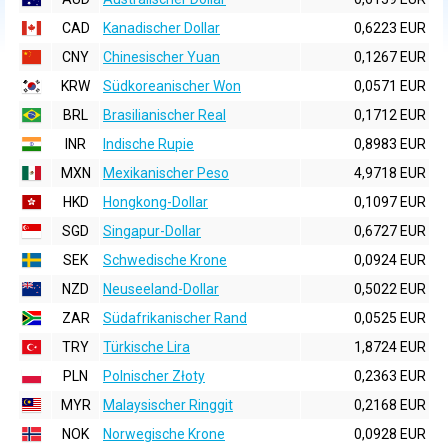
CAD
Kanadischer Dollar
0,6223 EUR
CNY
Chinesischer Yuan
0,1267 EUR
KRW
Südkoreanischer Won
0,0571 EUR
BRL
Brasilianischer Real
0,1712 EUR
INR
Indische Rupie
0,8983 EUR
MXN
Mexikanischer Peso
4,9718 EUR
HKD
Hongkong-Dollar
0,1097 EUR
SGD
Singapur-Dollar
0,6727 EUR
SEK
Schwedische Krone
0,0924 EUR
NZD
Neuseeland-Dollar
0,5022 EUR
ZAR
Südafrikanischer Rand
0,0525 EUR
TRY
Türkische Lira
1,8724 EUR
PLN
Polnischer Złoty
0,2363 EUR
MYR
Malaysischer Ringgit
0,2168 EUR
NOK
Norwegische Krone
0,0928 EUR