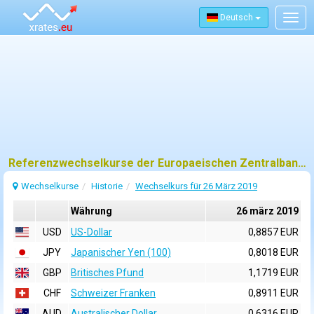
Deutsch
Togg
navig
Referenzwechselkurse der Europaeischen Zentralbank (EZB) fuer 26 märz 2019
Wechselkurse
Historie
Wechselkurs für 26 März 2019
Währung
26 märz 2019
USD
US-Dollar
0,8857 EUR
JPY
Japanischer Yen (100)
0,8018 EUR
GBP
Britisches Pfund
1,1719 EUR
CHF
Schweizer Franken
0,8911 EUR
AUD
Australischer Dollar
0,6316 EUR