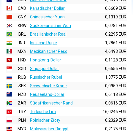
CAD
Kanadischer Dollar
0,6609 EUR
CNY
Chinesischer Yuan
0,1319 EUR
KRW
Südkoreanischer Won
0,0781 EUR
BRL
Brasilianischer Real
0,2295 EUR
INR
Indische Rupie
1,2861 EUR
MXN
Mexikanischer Peso
4,6493 EUR
HKD
Hongkong-Dollar
0,1128 EUR
SGD
Singapur-Dollar
0,6556 EUR
RUB
Russischer Rubel
1,3775 EUR
SEK
Schwedische Krone
0,0959 EUR
NZD
Neuseeland-Dollar
0,6118 EUR
ZAR
Südafrikanischer Rand
0,0616 EUR
TRY
Türkische Lira
16,0246 EUR
PLN
Polnischer Złoty
0,2329 EUR
MYR
Malaysischer Ringgit
0,2175 EUR