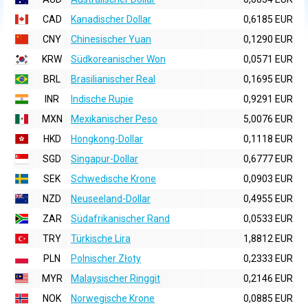
CAD
Kanadischer Dollar
0,6185 EUR
CNY
Chinesischer Yuan
0,1290 EUR
KRW
Südkoreanischer Won
0,0571 EUR
BRL
Brasilianischer Real
0,1695 EUR
INR
Indische Rupie
0,9291 EUR
MXN
Mexikanischer Peso
5,0076 EUR
HKD
Hongkong-Dollar
0,1118 EUR
SGD
Singapur-Dollar
0,6777 EUR
SEK
Schwedische Krone
0,0903 EUR
NZD
Neuseeland-Dollar
0,4955 EUR
ZAR
Südafrikanischer Rand
0,0533 EUR
TRY
Türkische Lira
1,8812 EUR
PLN
Polnischer Złoty
0,2333 EUR
MYR
Malaysischer Ringgit
0,2146 EUR
NOK
Norwegische Krone
0,0885 EUR