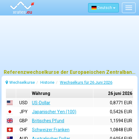
Deutsch
Togg
navig
Referenzwechselkurse der Europaeischen Zentralbank (EZB) fuer 26 juni 2026
Wechselkurse
Historie
Wechselkurs für 26 Juni 2026
Währung
26 juni 2026
USD
US-Dollar
0,8771 EUR
JPY
Japanischer Yen (100)
0,5426 EUR
GBP
Britisches Pfund
1,1594 EUR
CHF
Schweizer Franken
1,0848 EUR
AUD
Australischer Dollar
0,6054 EUR