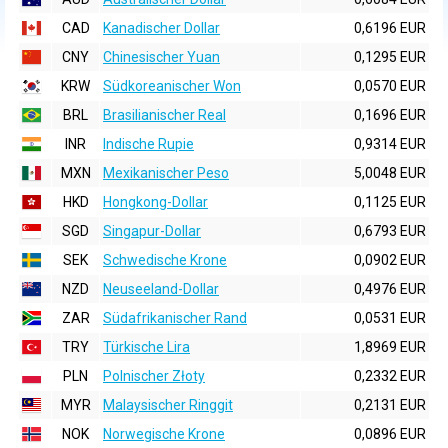
CAD
Kanadischer Dollar
0,6196 EUR
CNY
Chinesischer Yuan
0,1295 EUR
KRW
Südkoreanischer Won
0,0570 EUR
BRL
Brasilianischer Real
0,1696 EUR
INR
Indische Rupie
0,9314 EUR
MXN
Mexikanischer Peso
5,0048 EUR
HKD
Hongkong-Dollar
0,1125 EUR
SGD
Singapur-Dollar
0,6793 EUR
SEK
Schwedische Krone
0,0902 EUR
NZD
Neuseeland-Dollar
0,4976 EUR
ZAR
Südafrikanischer Rand
0,0531 EUR
TRY
Türkische Lira
1,8969 EUR
PLN
Polnischer Złoty
0,2332 EUR
MYR
Malaysischer Ringgit
0,2131 EUR
NOK
Norwegische Krone
0,0896 EUR