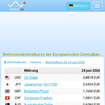
Deutsch
Togg
navig
Referenzwechselkurse der Europaeischen Zentralbank (EZB) fuer 24 juni 2026
Wechselkurse
Historie
Wechselkurs für 24 Juni 2026
Währung
24 juni 2026
USD
US-Dollar
0,8818 EUR
JPY
Japanischer Yen (100)
0,5454 EUR
GBP
Britisches Pfund
1,1606 EUR
CHF
Schweizer Franken
1,0851 EUR
AUD
Australischer Dollar
0,6084 EUR