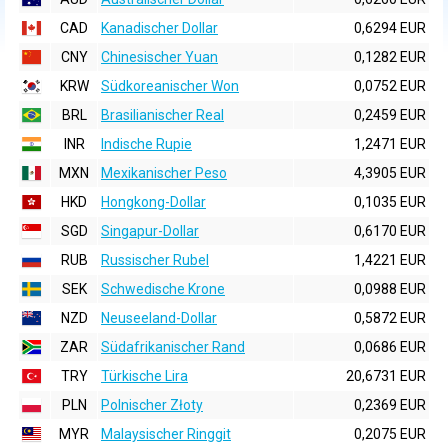
CAD
Kanadischer Dollar
0,6294 EUR
CNY
Chinesischer Yuan
0,1282 EUR
KRW
Südkoreanischer Won
0,0752 EUR
BRL
Brasilianischer Real
0,2459 EUR
INR
Indische Rupie
1,2471 EUR
MXN
Mexikanischer Peso
4,3905 EUR
HKD
Hongkong-Dollar
0,1035 EUR
SGD
Singapur-Dollar
0,6170 EUR
RUB
Russischer Rubel
1,4221 EUR
SEK
Schwedische Krone
0,0988 EUR
NZD
Neuseeland-Dollar
0,5872 EUR
ZAR
Südafrikanischer Rand
0,0686 EUR
TRY
Türkische Lira
20,6731 EUR
PLN
Polnischer Złoty
0,2369 EUR
MYR
Malaysischer Ringgit
0,2075 EUR