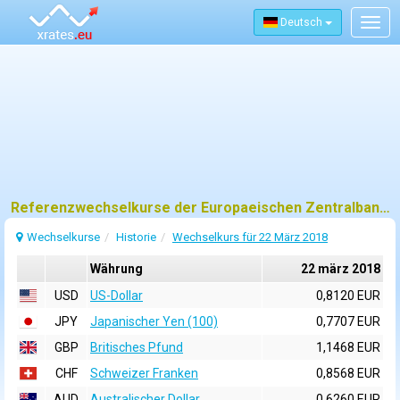
Deutsch
Togg
navig
Referenzwechselkurse der Europaeischen Zentralbank (EZB) fuer 22 märz 2018
Wechselkurse
Historie
Wechselkurs für 22 März 2018
Währung
22 märz 2018
USD
US-Dollar
0,8120 EUR
JPY
Japanischer Yen (100)
0,7707 EUR
GBP
Britisches Pfund
1,1468 EUR
CHF
Schweizer Franken
0,8568 EUR
AUD
Australischer Dollar
0,6260 EUR