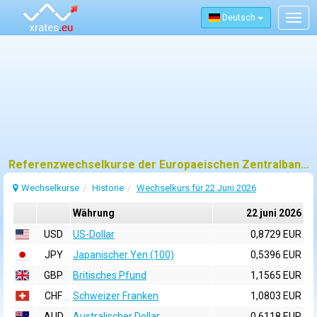
Deutsch
Togg
navig
Referenzwechselkurse der Europaeischen Zentralbank (EZB) fuer 22 juni 2026
Wechselkurse
Historie
Wechselkurs für 22 Juni 2026
Währung
22 juni 2026
USD
US-Dollar
0,8729 EUR
JPY
Japanischer Yen (100)
0,5396 EUR
GBP
Britisches Pfund
1,1565 EUR
CHF
Schweizer Franken
1,0803 EUR
AUD
Australischer Dollar
0,6118 EUR