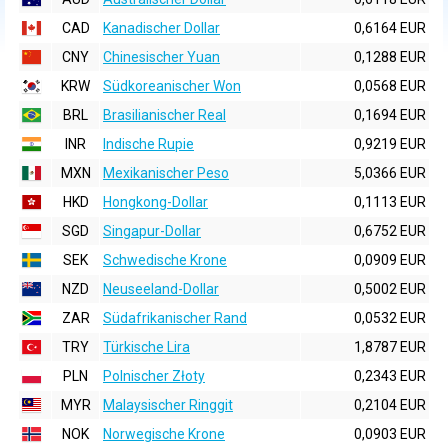
CAD
Kanadischer Dollar
0,6164 EUR
CNY
Chinesischer Yuan
0,1288 EUR
KRW
Südkoreanischer Won
0,0568 EUR
BRL
Brasilianischer Real
0,1694 EUR
INR
Indische Rupie
0,9219 EUR
MXN
Mexikanischer Peso
5,0366 EUR
HKD
Hongkong-Dollar
0,1113 EUR
SGD
Singapur-Dollar
0,6752 EUR
SEK
Schwedische Krone
0,0909 EUR
NZD
Neuseeland-Dollar
0,5002 EUR
ZAR
Südafrikanischer Rand
0,0532 EUR
TRY
Türkische Lira
1,8787 EUR
PLN
Polnischer Złoty
0,2343 EUR
MYR
Malaysischer Ringgit
0,2104 EUR
NOK
Norwegische Krone
0,0903 EUR