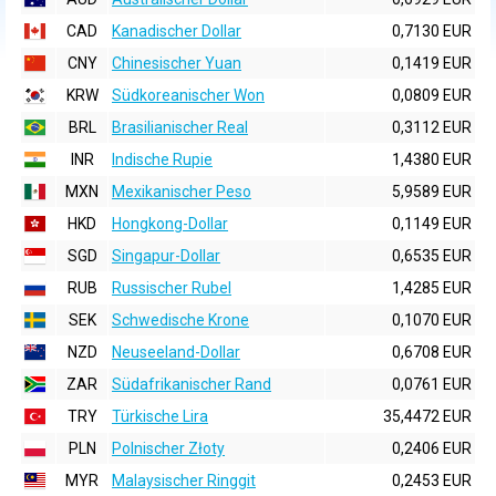
CAD
Kanadischer Dollar
0,7130 EUR
CNY
Chinesischer Yuan
0,1419 EUR
KRW
Südkoreanischer Won
0,0809 EUR
BRL
Brasilianischer Real
0,3112 EUR
INR
Indische Rupie
1,4380 EUR
MXN
Mexikanischer Peso
5,9589 EUR
HKD
Hongkong-Dollar
0,1149 EUR
SGD
Singapur-Dollar
0,6535 EUR
RUB
Russischer Rubel
1,4285 EUR
SEK
Schwedische Krone
0,1070 EUR
NZD
Neuseeland-Dollar
0,6708 EUR
ZAR
Südafrikanischer Rand
0,0761 EUR
TRY
Türkische Lira
35,4472 EUR
PLN
Polnischer Złoty
0,2406 EUR
MYR
Malaysischer Ringgit
0,2453 EUR