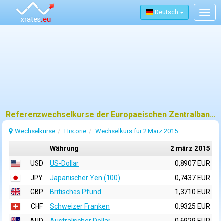
Deutsch
Togg
navig
Referenzwechselkurse der Europaeischen Zentralbank (EZB) fuer 2 märz 2015
Wechselkurse
Historie
Wechselkurs für 2 März 2015
Währung
2 märz 2015
USD
US-Dollar
0,8907 EUR
JPY
Japanischer Yen (100)
0,7437 EUR
GBP
Britisches Pfund
1,3710 EUR
CHF
Schweizer Franken
0,9325 EUR
AUD
Australischer Dollar
0,6929 EUR