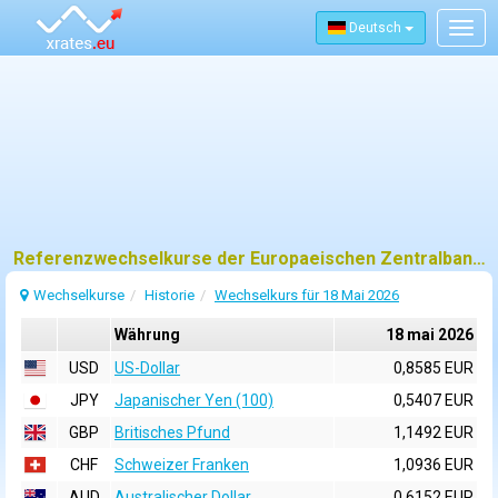
Deutsch
Togg
navig
Referenzwechselkurse der Europaeischen Zentralbank (EZB) fuer 18 mai 2026
Wechselkurse
Historie
Wechselkurs für 18 Mai 2026
Währung
18 mai 2026
USD
US-Dollar
0,8585 EUR
JPY
Japanischer Yen (100)
0,5407 EUR
GBP
Britisches Pfund
1,1492 EUR
CHF
Schweizer Franken
1,0936 EUR
AUD
Australischer Dollar
0,6152 EUR