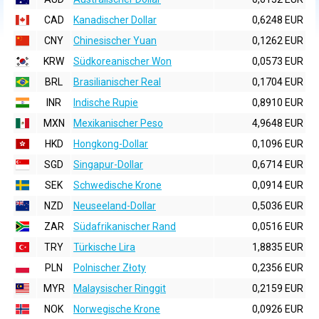
CAD
Kanadischer Dollar
0,6248 EUR
CNY
Chinesischer Yuan
0,1262 EUR
KRW
Südkoreanischer Won
0,0573 EUR
BRL
Brasilianischer Real
0,1704 EUR
INR
Indische Rupie
0,8910 EUR
MXN
Mexikanischer Peso
4,9648 EUR
HKD
Hongkong-Dollar
0,1096 EUR
SGD
Singapur-Dollar
0,6714 EUR
SEK
Schwedische Krone
0,0914 EUR
NZD
Neuseeland-Dollar
0,5036 EUR
ZAR
Südafrikanischer Rand
0,0516 EUR
TRY
Türkische Lira
1,8835 EUR
PLN
Polnischer Złoty
0,2356 EUR
MYR
Malaysischer Ringgit
0,2159 EUR
NOK
Norwegische Krone
0,0926 EUR