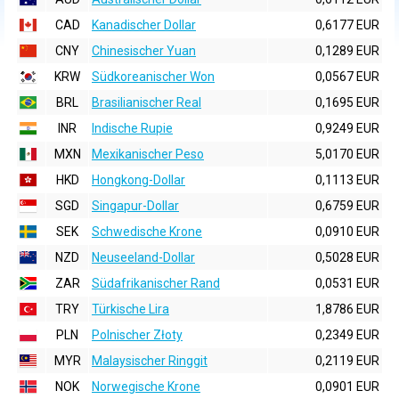
CAD
Kanadischer Dollar
0,6177 EUR
CNY
Chinesischer Yuan
0,1289 EUR
KRW
Südkoreanischer Won
0,0567 EUR
BRL
Brasilianischer Real
0,1695 EUR
INR
Indische Rupie
0,9249 EUR
MXN
Mexikanischer Peso
5,0170 EUR
HKD
Hongkong-Dollar
0,1113 EUR
SGD
Singapur-Dollar
0,6759 EUR
SEK
Schwedische Krone
0,0910 EUR
NZD
Neuseeland-Dollar
0,5028 EUR
ZAR
Südafrikanischer Rand
0,0531 EUR
TRY
Türkische Lira
1,8786 EUR
PLN
Polnischer Złoty
0,2349 EUR
MYR
Malaysischer Ringgit
0,2119 EUR
NOK
Norwegische Krone
0,0901 EUR