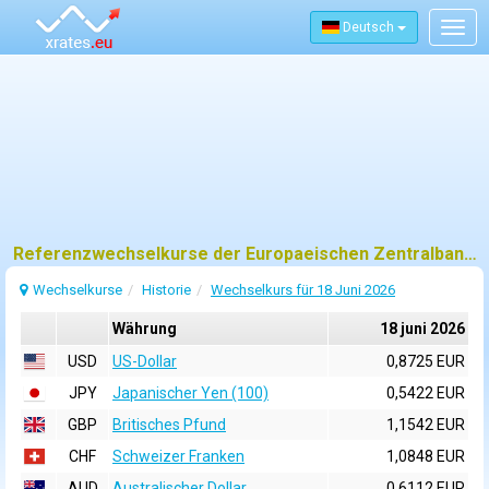
Deutsch
Togg
navig
Referenzwechselkurse der Europaeischen Zentralbank (EZB) fuer 18 juni 2026
Wechselkurse
Historie
Wechselkurs für 18 Juni 2026
Währung
18 juni 2026
USD
US-Dollar
0,8725 EUR
JPY
Japanischer Yen (100)
0,5422 EUR
GBP
Britisches Pfund
1,1542 EUR
CHF
Schweizer Franken
1,0848 EUR
AUD
Australischer Dollar
0,6112 EUR