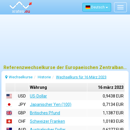
Deutsch
Togg
navig
Referenzwechselkurse der Europaeischen Zentralbank (EZB) fuer 16 märz 2023
Wechselkurse
Historie
Wechselkurs für 16 März 2023
Währung
16 märz 2023
USD
US-Dollar
0,9438 EUR
JPY
Japanischer Yen (100)
0,7134 EUR
GBP
Britisches Pfund
1,1387 EUR
CHF
Schweizer Franken
1,0183 EUR
AUD
Australischer Dollar
0,6277 EUR