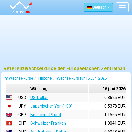
Deutsch
Togg
navig
Referenzwechselkurse der Europaeischen Zentralbank (EZB) fuer 16 juni 2026
Wechselkurse
Historie
Wechselkurs für 16 Juni 2026
Währung
16 juni 2026
USD
US-Dollar
0,8625 EUR
JPY
Japanischer Yen (100)
0,5378 EUR
GBP
Britisches Pfund
1,1565 EUR
CHF
Schweizer Franken
1,0841 EUR
AUD
Australischer Dollar
0,6093 EUR