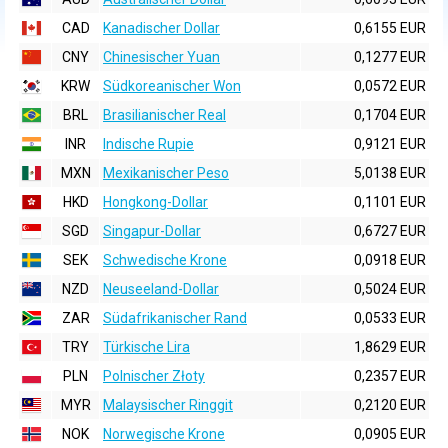
CAD
Kanadischer Dollar
0,6155 EUR
CNY
Chinesischer Yuan
0,1277 EUR
KRW
Südkoreanischer Won
0,0572 EUR
BRL
Brasilianischer Real
0,1704 EUR
INR
Indische Rupie
0,9121 EUR
MXN
Mexikanischer Peso
5,0138 EUR
HKD
Hongkong-Dollar
0,1101 EUR
SGD
Singapur-Dollar
0,6727 EUR
SEK
Schwedische Krone
0,0918 EUR
NZD
Neuseeland-Dollar
0,5024 EUR
ZAR
Südafrikanischer Rand
0,0533 EUR
TRY
Türkische Lira
1,8629 EUR
PLN
Polnischer Złoty
0,2357 EUR
MYR
Malaysischer Ringgit
0,2120 EUR
NOK
Norwegische Krone
0,0905 EUR