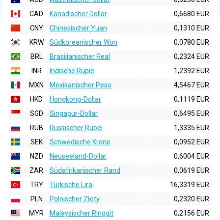
CAD
Kanadischer Dollar
0,6680 EUR
CNY
Chinesischer Yuan
0,1310 EUR
KRW
Südkoreanischer Won
0,0780 EUR
BRL
Brasilianischer Real
0,2324 EUR
INR
Indische Rupie
1,2392 EUR
MXN
Mexikanischer Peso
4,5467 EUR
HKD
Hongkong-Dollar
0,1119 EUR
SGD
Singapur-Dollar
0,6495 EUR
RUB
Russischer Rubel
1,3335 EUR
SEK
Schwedische Krone
0,0952 EUR
NZD
Neuseeland-Dollar
0,6004 EUR
ZAR
Südafrikanischer Rand
0,0619 EUR
TRY
Türkische Lira
16,3319 EUR
PLN
Polnischer Złoty
0,2320 EUR
MYR
Malaysischer Ringgit
0,2156 EUR