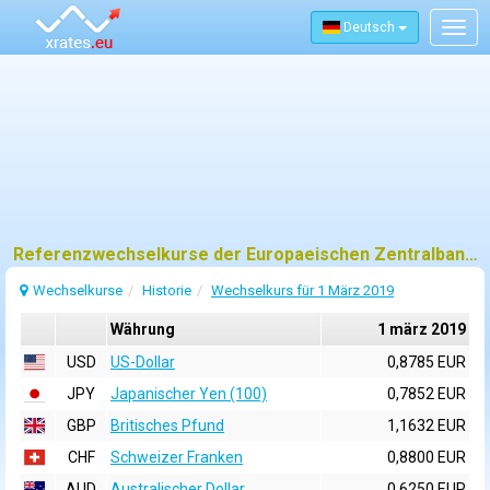
Deutsch
Togg
navig
Referenzwechselkurse der Europaeischen Zentralbank (EZB) fuer 1 märz 2019
Wechselkurse
Historie
Wechselkurs für 1 März 2019
Währung
1 märz 2019
USD
US-Dollar
0,8785 EUR
JPY
Japanischer Yen (100)
0,7852 EUR
GBP
Britisches Pfund
1,1632 EUR
CHF
Schweizer Franken
0,8800 EUR
AUD
Australischer Dollar
0,6250 EUR