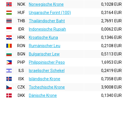
NOK
Norwegische Krone
0,1028 EUR
HUF
Ungarische Forint (100)
0,3164 EUR
THB
Thailändischer Baht
2,7691 EUR
IDR
Indonesische Rupiah
0,0062 EUR
HRK
Kroatische Kuna
0,1346 EUR
RON
Rumänischer Leu
0,2108 EUR
BGN
Bulgarischer Lew
0,5113 EUR
PHP
Philippinischer Peso
1,6953 EUR
ILS
Israelischer Schekel
0,2419 EUR
ISK
Isländische Krone
0,7358 EUR
CZK
Tschechische Krone
3,9008 EUR
DKK
Dänische Krone
0,1340 EUR