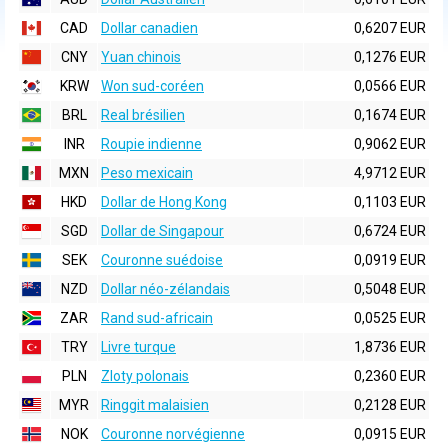
CAD
Dollar canadien
0,6207 EUR
CNY
Yuan chinois
0,1276 EUR
KRW
Won sud-coréen
0,0566 EUR
BRL
Real brésilien
0,1674 EUR
INR
Roupie indienne
0,9062 EUR
MXN
Peso mexicain
4,9712 EUR
HKD
Dollar de Hong Kong
0,1103 EUR
SGD
Dollar de Singapour
0,6724 EUR
SEK
Couronne suédoise
0,0919 EUR
NZD
Dollar néo-zélandais
0,5048 EUR
ZAR
Rand sud-africain
0,0525 EUR
TRY
Livre turque
1,8736 EUR
PLN
Zloty polonais
0,2360 EUR
MYR
Ringgit malaisien
0,2128 EUR
NOK
Couronne norvégienne
0,0915 EUR