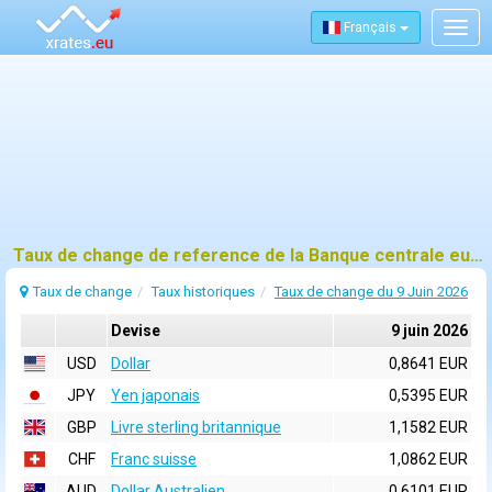
Français
Togg
navig
Taux de change de reference de la Banque centrale europeenne (BCE) pour 9 juin 2026
Taux de change
Taux historiques
Taux de change du 9 Juin 2026
Devise
9 juin 2026
USD
Dollar
0,8641 EUR
JPY
Yen japonais
0,5395 EUR
GBP
Livre sterling britannique
1,1582 EUR
CHF
Franc suisse
1,0862 EUR
AUD
Dollar Australien
0,6101 EUR