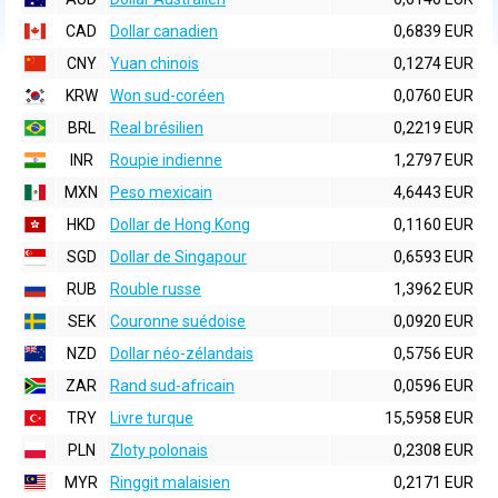
CAD
Dollar canadien
0,6839 EUR
CNY
Yuan chinois
0,1274 EUR
KRW
Won sud-coréen
0,0760 EUR
BRL
Real brésilien
0,2219 EUR
INR
Roupie indienne
1,2797 EUR
MXN
Peso mexicain
4,6443 EUR
HKD
Dollar de Hong Kong
0,1160 EUR
SGD
Dollar de Singapour
0,6593 EUR
RUB
Rouble russe
1,3962 EUR
SEK
Couronne suédoise
0,0920 EUR
NZD
Dollar néo-zélandais
0,5756 EUR
ZAR
Rand sud-africain
0,0596 EUR
TRY
Livre turque
15,5958 EUR
PLN
Zloty polonais
0,2308 EUR
MYR
Ringgit malaisien
0,2171 EUR