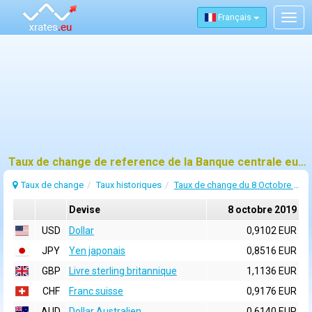
Français
Togg
navig
Taux de change de reference de la Banque centrale europeenne (BCE) pour 8 octobre 2019
Taux de change
Taux historiques
Taux de change du 8 Octobre 2019
Devise
8 octobre 2019
USD
Dollar
0,9102 EUR
JPY
Yen japonais
0,8516 EUR
GBP
Livre sterling britannique
1,1136 EUR
CHF
Franc suisse
0,9176 EUR
AUD
Dollar Australien
0,6140 EUR