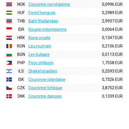
NOK
Couronne norvégienne
0,0996 EUR
HUF
Forint hongrois
0,2989 EUR
THB
Baht thaïlandais
2,9937 EUR
IDR
Roupie indonésienne
0,0064 EUR
HRK
Kuna croate
0,1347 EUR
RON
Leu roumain
0,2106 EUR
BGN
Lev bulgare
0,5113 EUR
PHP
Peso philippin
1,7558 EUR
ILS
Shekel israélien
0,2593 EUR
ISK
Couronne islandaise
0,7326 EUR
CZK
Couronne tchèque
3,8752 EUR
DKK
Couronne danoise
0,1339 EUR