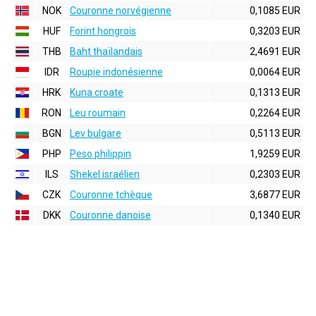
NOK
Couronne norvégienne
0,1085 EUR
HUF
Forint hongrois
0,3203 EUR
THB
Baht thaïlandais
2,4691 EUR
IDR
Roupie indonésienne
0,0064 EUR
HRK
Kuna croate
0,1313 EUR
RON
Leu roumain
0,2264 EUR
BGN
Lev bulgare
0,5113 EUR
PHP
Peso philippin
1,9259 EUR
ILS
Shekel israélien
0,2303 EUR
CZK
Couronne tchèque
3,6877 EUR
DKK
Couronne danoise
0,1340 EUR