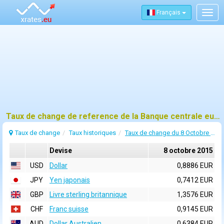
Français
Togg
navig
Taux de change de reference de la Banque centrale europeenne (BCE) pour 8 octobre 2015
Taux de change
Taux historiques
Taux de change du 8 Octobre 2015
Devise
8 octobre 2015
USD
Dollar
0,8886 EUR
JPY
Yen japonais
0,7412 EUR
GBP
Livre sterling britannique
1,3576 EUR
CHF
Franc suisse
0,9145 EUR
AUD
Dollar Australien
0,6384 EUR