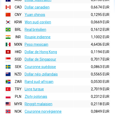
CAD
Dollar canadien
0,6674 EUR
CNY
Yuan chinois
0,1295 EUR
KRW
Won sud-coréen
0,0669 EUR
BRL
Real brésilien
0,1612 EUR
INR
Roupie indienne
1,1002 EUR
MXN
Peso mexicain
4,6436 EUR
HKD
Dollar de Hong Kong
0,1194 EUR
SGD
Dollar de Singapour
0,7017 EUR
SEK
Couronne suédoise
0,0863 EUR
NZD
Dollar néo-zélandais
0,5565 EUR
ZAR
Rand sud-africain
0,0530 EUR
TRY
Livre turque
2,7019 EUR
PLN
Zloty polonais
0,2312 EUR
MYR
Ringgit malaisien
0,2118 EUR
NOK
Couronne norvégienne
0,0849 EUR