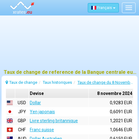
Français
Togg
navig
Taux de change de reference de la Banque centrale europeenne (BCE) pour 8 novembre 2024
Taux de change
Taux historiques
Taux de change du 8 Novembre 2024
Devise
8 novembre 2024
USD
Dollar
0,9283 EUR
JPY
Yen japonais
0,6091 EUR
GBP
Livre sterling britannique
1,2021 EUR
CHF
Franc suisse
1,0646 EUR
AUD
Dollar Australien
0,6150 EUR