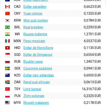
CAD
Dollar canadien
0,6623 EUR
CNY
Yuan chinois
0,1325 EUR
KRW
Won sud-coréen
0,0784 EUR
BRL
Real brésilien
0,2293 EUR
INR
Roupie indienne
1,2701 EUR
MXN
Peso mexicain
4,5537 EUR
HKD
Dollar de Hong Kong
0,1135 EUR
SGD
Dollar de Singapour
0,6554 EUR
RUB
Rouble russe
1,3407 EUR
SEK
Couronne suédoise
0,0941 EUR
NZD
Dollar néo-zélandais
0,6050 EUR
ZAR
Rand sud-africain
0,0613 EUR
TRY
Livre turque
16,3167 EUR
PLN
Zloty polonais
0,2325 EUR
MYR
Ringgit malaisien
0,2178 EUR