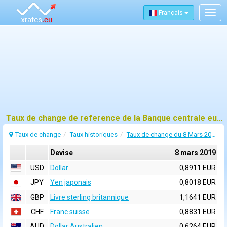
Français
Togg
navig
Taux de change de reference de la Banque centrale europeenne (BCE) pour 8 mars 2019
Taux de change
Taux historiques
Taux de change du 8 Mars 2019
Devise
8 mars 2019
USD
Dollar
0,8911 EUR
JPY
Yen japonais
0,8018 EUR
GBP
Livre sterling britannique
1,1641 EUR
CHF
Franc suisse
0,8831 EUR
AUD
Dollar Australien
0,6264 EUR