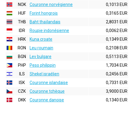
NOK
Couronne norvégienne
0,1013 EUR
HUF
Forint hongrois
0,3165 EUR
THB
Baht thaïlandais
2,8031 EUR
IDR
Roupie indonésienne
0,0062 EUR
HRK
Kuna croate
0,1349 EUR
RON
Leu roumain
0,2108 EUR
BGN
Lev bulgare
0,5113 EUR
PHP
Peso philippin
1,7034 EUR
ILS
Shekel israélien
0,2456 EUR
ISK
Couronne islandaise
0,7331 EUR
CZK
Couronne tchèque
3,9000 EUR
DKK
Couronne danoise
0,1340 EUR