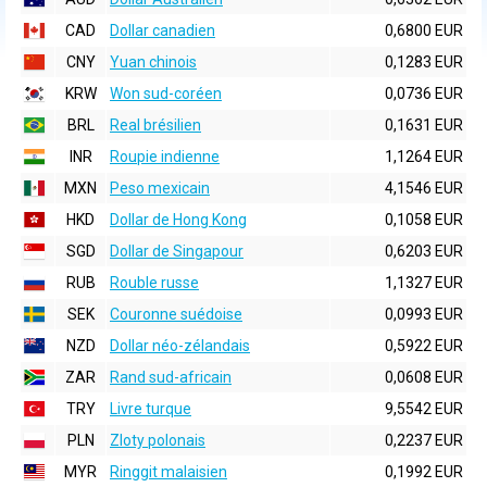
CAD
Dollar canadien
0,6800 EUR
CNY
Yuan chinois
0,1283 EUR
KRW
Won sud-coréen
0,0736 EUR
BRL
Real brésilien
0,1631 EUR
INR
Roupie indienne
1,1264 EUR
MXN
Peso mexicain
4,1546 EUR
HKD
Dollar de Hong Kong
0,1058 EUR
SGD
Dollar de Singapour
0,6203 EUR
RUB
Rouble russe
1,1327 EUR
SEK
Couronne suédoise
0,0993 EUR
NZD
Dollar néo-zélandais
0,5922 EUR
ZAR
Rand sud-africain
0,0608 EUR
TRY
Livre turque
9,5542 EUR
PLN
Zloty polonais
0,2237 EUR
MYR
Ringgit malaisien
0,1992 EUR