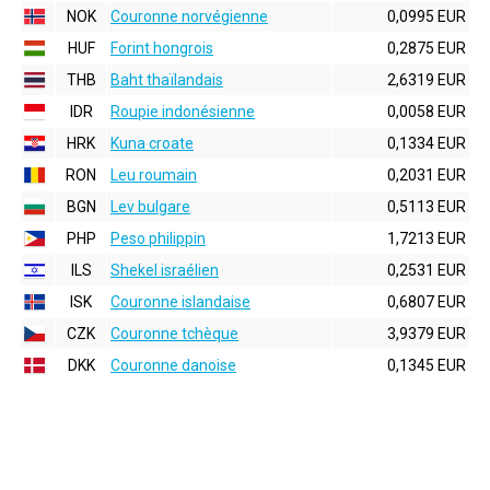
NOK
Couronne norvégienne
0,0995 EUR
HUF
Forint hongrois
0,2875 EUR
THB
Baht thaïlandais
2,6319 EUR
IDR
Roupie indonésienne
0,0058 EUR
HRK
Kuna croate
0,1334 EUR
RON
Leu roumain
0,2031 EUR
BGN
Lev bulgare
0,5113 EUR
PHP
Peso philippin
1,7213 EUR
ILS
Shekel israélien
0,2531 EUR
ISK
Couronne islandaise
0,6807 EUR
CZK
Couronne tchèque
3,9379 EUR
DKK
Couronne danoise
0,1345 EUR