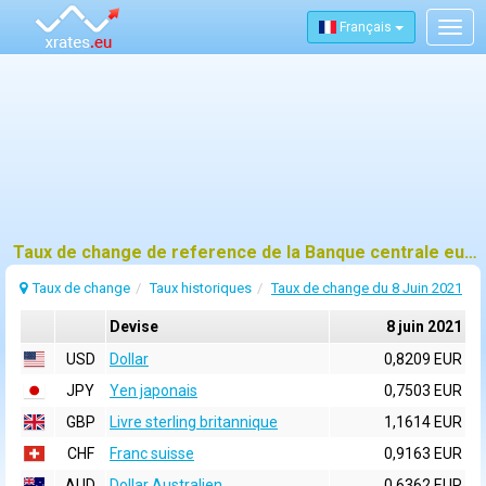
Français
Togg
navig
Taux de change de reference de la Banque centrale europeenne (BCE) pour 8 juin 2021
Taux de change
Taux historiques
Taux de change du 8 Juin 2021
Devise
8 juin 2021
USD
Dollar
0,8209 EUR
JPY
Yen japonais
0,7503 EUR
GBP
Livre sterling britannique
1,1614 EUR
CHF
Franc suisse
0,9163 EUR
AUD
Dollar Australien
0,6362 EUR