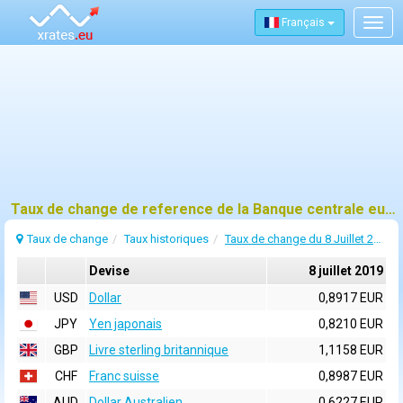
Français
Togg
navig
Taux de change de reference de la Banque centrale europeenne (BCE) pour 8 juillet 2019
Taux de change
Taux historiques
Taux de change du 8 Juillet 2019
Devise
8 juillet 2019
USD
Dollar
0,8917 EUR
JPY
Yen japonais
0,8210 EUR
GBP
Livre sterling britannique
1,1158 EUR
CHF
Franc suisse
0,8987 EUR
AUD
Dollar Australien
0,6227 EUR