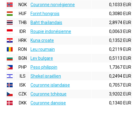
NOK
Couronne norvégienne
0,1033 EUR
HUF
Forint hongrois
0,3080 EUR
THB
Baht thaïlandais
2,8974 EUR
IDR
Roupie indonésienne
0,0063 EUR
HRK
Kuna croate
0,1352 EUR
RON
Leu roumain
0,2119 EUR
BGN
Lev bulgare
0,5113 EUR
PHP
Peso philippin
1,7367 EUR
ILS
Shekel israélien
0,2494 EUR
ISK
Couronne islandaise
0,7057 EUR
CZK
Couronne tchèque
3,9202 EUR
DKK
Couronne danoise
0,1340 EUR