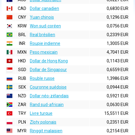
CAD
Dollar canadien
0,6830 EUR
CNY
Yuan chinois
0,1296 EUR
KRW
Won sud-coréen
0,0756 EUR
BRL
Real brésilien
0,2339 EUR
INR
Roupie indienne
1,3005 EUR
MXN
Peso mexicain
4,7041 EUR
HKD
Dollar de Hong Kong
0,1143 EUR
SGD
Dollar de Singapour
0,6559 EUR
RUB
Rouble russe
1,3986 EUR
SEK
Couronne suédoise
0,0944 EUR
NZD
Dollar néo-zélandais
0,5921 EUR
ZAR
Rand sud-africain
0,0630 EUR
TRY
Livre turque
15,5511 EUR
PLN
Zloty polonais
0,2351 EUR
MYR
Ringgit malaisien
0,2154 EUR