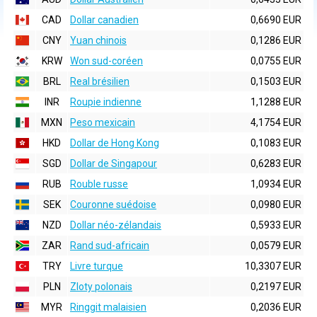
CAD
Dollar canadien
0,6690 EUR
CNY
Yuan chinois
0,1286 EUR
KRW
Won sud-coréen
0,0755 EUR
BRL
Real brésilien
0,1503 EUR
INR
Roupie indienne
1,1288 EUR
MXN
Peso mexicain
4,1754 EUR
HKD
Dollar de Hong Kong
0,1083 EUR
SGD
Dollar de Singapour
0,6283 EUR
RUB
Rouble russe
1,0934 EUR
SEK
Couronne suédoise
0,0980 EUR
NZD
Dollar néo-zélandais
0,5933 EUR
ZAR
Rand sud-africain
0,0579 EUR
TRY
Livre turque
10,3307 EUR
PLN
Zloty polonais
0,2197 EUR
MYR
Ringgit malaisien
0,2036 EUR