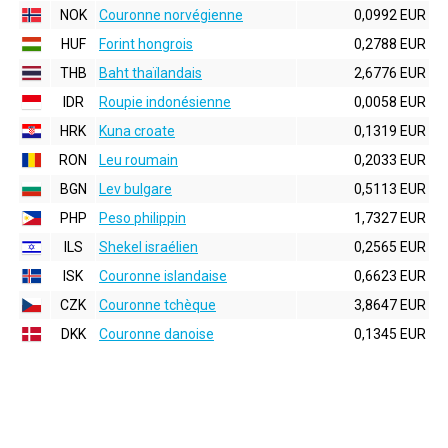
NOK
Couronne norvégienne
0,0992 EUR
HUF
Forint hongrois
0,2788 EUR
THB
Baht thaïlandais
2,6776 EUR
IDR
Roupie indonésienne
0,0058 EUR
HRK
Kuna croate
0,1319 EUR
RON
Leu roumain
0,2033 EUR
BGN
Lev bulgare
0,5113 EUR
PHP
Peso philippin
1,7327 EUR
ILS
Shekel israélien
0,2565 EUR
ISK
Couronne islandaise
0,6623 EUR
CZK
Couronne tchèque
3,8647 EUR
DKK
Couronne danoise
0,1345 EUR