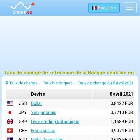
Français
Togg
navig
Taux de change de reference de la Banque centrale europeenne (BCE) pour 8 avril 2021
Taux de change
Taux historiques
Taux de change du 8 Avril 2021
Devise
8 avril 2021
USD
Dollar
0,8422 EUR
JPY
Yen japonais
0,7710 EUR
GBP
Livre sterling britannique
1,1589 EUR
CHF
Franc suisse
0,9074 EUR
AUD
Dollar Australien
0,6435 EUR