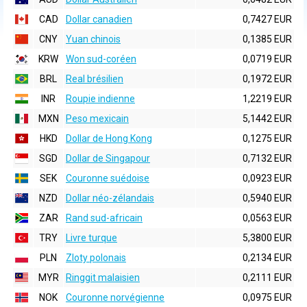
CAD
Dollar canadien
0,7427 EUR
CNY
Yuan chinois
0,1385 EUR
KRW
Won sud-coréen
0,0719 EUR
BRL
Real brésilien
0,1972 EUR
INR
Roupie indienne
1,2219 EUR
MXN
Peso mexicain
5,1442 EUR
HKD
Dollar de Hong Kong
0,1275 EUR
SGD
Dollar de Singapour
0,7132 EUR
SEK
Couronne suédoise
0,0923 EUR
NZD
Dollar néo-zélandais
0,5940 EUR
ZAR
Rand sud-africain
0,0563 EUR
TRY
Livre turque
5,3800 EUR
PLN
Zloty polonais
0,2134 EUR
MYR
Ringgit malaisien
0,2111 EUR
NOK
Couronne norvégienne
0,0975 EUR