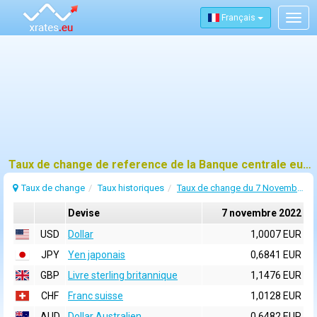
Français
Togg
navig
Taux de change de reference de la Banque centrale europeenne (BCE) pour 7 novembre 2022
Taux de change
Taux historiques
Taux de change du 7 Novembre 2022
Devise
7 novembre 2022
USD
Dollar
1,0007 EUR
JPY
Yen japonais
0,6841 EUR
GBP
Livre sterling britannique
1,1476 EUR
CHF
Franc suisse
1,0128 EUR
AUD
Dollar Australien
0,6482 EUR