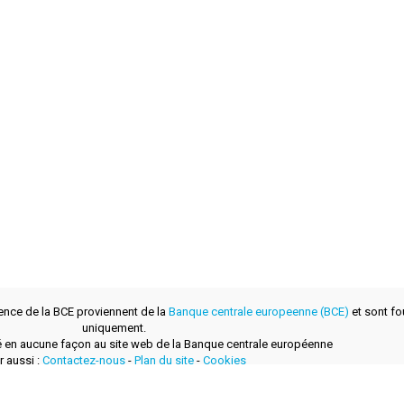
ence de la BCE proviennent de la
Banque centrale europeenne (BCE)
et sont fou
uniquement.
lié en aucune façon au site web de la Banque centrale européenne
r aussi :
Contactez-nous
-
Plan du site
-
Cookies
développé avec
par
layerzero.ro