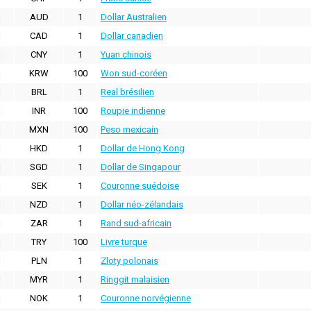
AUD
1
Dollar Australien
CAD
1
Dollar canadien
CNY
1
Yuan chinois
KRW
100
Won sud-coréen
BRL
1
Real brésilien
INR
100
Roupie indienne
MXN
100
Peso mexicain
HKD
1
Dollar de Hong Kong
SGD
1
Dollar de Singapour
SEK
1
Couronne suédoise
NZD
1
Dollar néo-zélandais
ZAR
1
Rand sud-africain
TRY
100
Livre turque
PLN
1
Zloty polonais
MYR
1
Ringgit malaisien
NOK
1
Couronne norvégienne