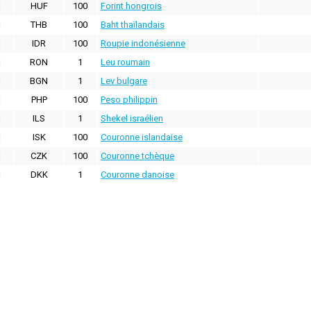
HUF
100
Forint hongrois
THB
100
Baht thaïlandais
IDR
100
Roupie indonésienne
RON
1
Leu roumain
BGN
1
Lev bulgare
PHP
100
Peso philippin
ILS
1
Shekel israélien
ISK
100
Couronne islandaise
CZK
100
Couronne tchèque
DKK
1
Couronne danoise