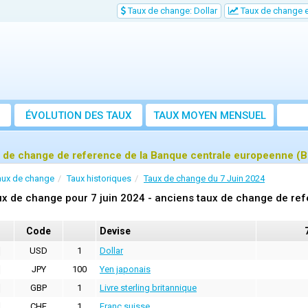
Taux de change: Dollar
Taux de change e
ÉVOLUTION DES TAUX
TAUX MOYEN MENSUEL
 de change de reference de la Banque centrale europeenne (B
aux de change
Taux historiques
Taux de change du 7 Juin 2024
x de change pour 7 juin 2024 - anciens taux de change de ref
Code
Devise
USD
1
Dollar
JPY
100
Yen japonais
GBP
1
Livre sterling britannique
CHF
1
Franc suisse