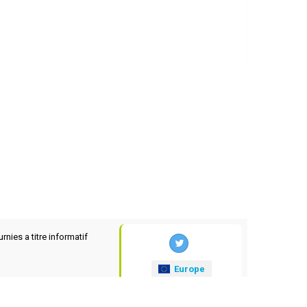
rnies a titre informatif
Europe
xrates
.eu
© 2025-2026