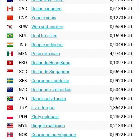
CAD
Dollar canadien
0,6189 EUR
CNY
Yuan chinois
0,1270 EUR
KRW
Won sud-coréen
0,0558 EUR
BRL
Real brésilien
0,1698 EUR
INR
Roupie indienne
0,9048 EUR
MXN
Peso mexicain
4,9744 EUR
HKD
Dollar de Hong Kong
0,1097 EUR
SGD
Dollar de Singapour
0,6694 EUR
SEK
Couronne suédoise
0,0920 EUR
NZD
Dollar néo-zélandais
0,5049 EUR
ZAR
Rand sud-africain
0,0528 EUR
TRY
Livre turque
1,8642 EUR
PLN
Zloty polonais
0,2362 EUR
MYR
Ringgit malaisien
0,2133 EUR
NOK
Couronne norvégienne
0,0922 EUR