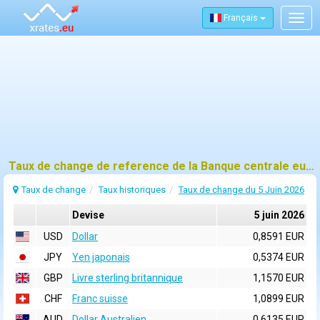
Français
Togg
navig
Taux de change de reference de la Banque centrale europeenne (BCE) pour 5 juin 2026
Taux de change
Taux historiques
Taux de change du 5 Juin 2026
Devise
5 juin 2026
USD
Dollar
0,8591 EUR
JPY
Yen japonais
0,5374 EUR
GBP
Livre sterling britannique
1,1570 EUR
CHF
Franc suisse
1,0899 EUR
AUD
Dollar Australien
0,6135 EUR