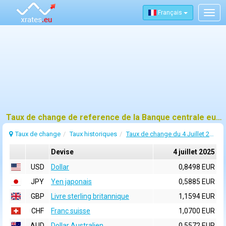
Français
Togg
navig
Taux de change de reference de la Banque centrale europeenne (BCE) pour 4 juillet 2025
Taux de change
Taux historiques
Taux de change du 4 Juillet 2025
Devise
4 juillet 2025
USD
Dollar
0,8498 EUR
JPY
Yen japonais
0,5885 EUR
GBP
Livre sterling britannique
1,1594 EUR
CHF
Franc suisse
1,0700 EUR
AUD
Dollar Australien
0,5572 EUR