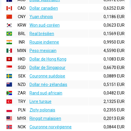
CAD
Dollar canadien
0,6252 EUR
CNY
Yuan chinois
0,1186 EUR
KRW
Won sud-coréen
0,0623 EUR
BRL
Real brésilien
0,1569 EUR
INR
Roupie indienne
0,9950 EUR
MXN
Peso mexicain
4,5590 EUR
HKD
Dollar de Hong Kong
0,1083 EUR
SGD
Dollar de Singapour
0,6670 EUR
SEK
Couronne suédoise
0,0889 EUR
NZD
Dollar néo-zélandais
0,5151 EUR
ZAR
Rand sud-africain
0,0482 EUR
TRY
Livre turque
2,1325 EUR
PLN
Zloty polonais
0,2355 EUR
MYR
Ringgit malaisien
0,2013 EUR
NOK
Couronne norvégienne
0,0844 EUR