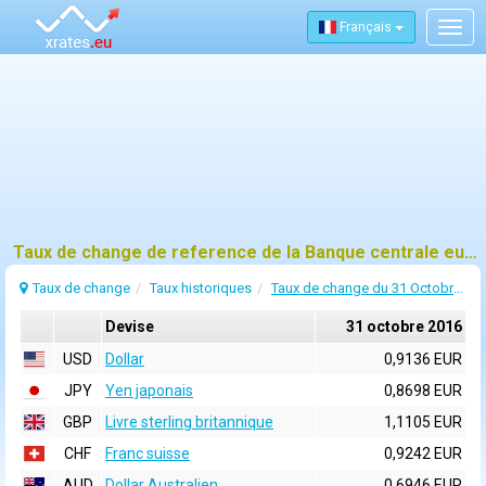
Français
Togg
navig
Taux de change de reference de la Banque centrale europeenne (BCE) pour 31 octobre 2016
Taux de change
Taux historiques
Taux de change du 31 Octobre 2016
Devise
31 octobre 2016
USD
Dollar
0,9136 EUR
JPY
Yen japonais
0,8698 EUR
GBP
Livre sterling britannique
1,1105 EUR
CHF
Franc suisse
0,9242 EUR
AUD
Dollar Australien
0,6946 EUR