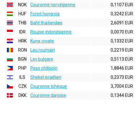
NOK
Couronne norvégienne
0,1107 EUR
HUF
Forint hongrois
0,3242 EUR
THB
Baht thaïlandais
2,6091 EUR
IDR
Roupie indonésienne
0,0070 EUR
HRK
Kuna croate
0,1332 EUR
RON
Leu roumain
0,2219 EUR
BGN
Lev bulgare
0,5113 EUR
PHP
Peso philippin
1,8846 EUR
ILS
Shekel israélien
0,2373 EUR
CZK
Couronne tchèque
3,7004 EUR
DKK
Couronne danoise
0,1344 EUR