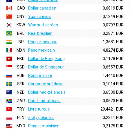
CAD
Dollar canadien
0,6819 EUR
CNY
Yuan chinois
0,1349 EUR
KRW
Won sud-coréen
0,0797 EUR
BRL
Real brésilien
0,2871 EUR
INR
Roupie indienne
1,3681 EUR
MXN
Peso mexicain
4,8274 EUR
HKD
Dollar de Hong Kong
0,1178 EUR
SGD
Dollar de Singapour
0,6557 EUR
RUB
Rouble russe
1,4440 EUR
SEK
Couronne suédoise
0,1014 EUR
NZD
Dollar néo-zélandais
0,6530 EUR
ZAR
Rand sud-africain
0,0673 EUR
TRY
Livre turque
29,4421 EUR
PLN
Zloty polonais
0,2311 EUR
MYR
Ringgit malaisien
0,2175 EUR