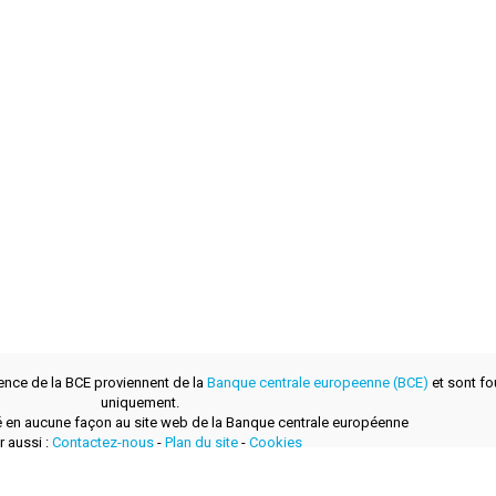
ence de la BCE proviennent de la
Banque centrale europeenne (BCE)
et sont fou
uniquement.
lié en aucune façon au site web de la Banque centrale européenne
r aussi :
Contactez-nous
-
Plan du site
-
Cookies
développé avec
par
layerzero.ro