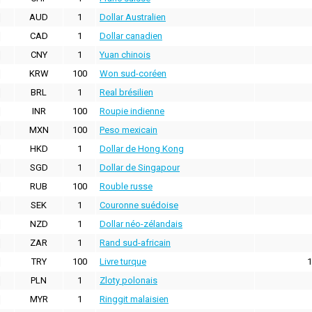
AUD
1
Dollar Australien
CAD
1
Dollar canadien
CNY
1
Yuan chinois
KRW
100
Won sud-coréen
BRL
1
Real brésilien
INR
100
Roupie indienne
MXN
100
Peso mexicain
HKD
1
Dollar de Hong Kong
SGD
1
Dollar de Singapour
RUB
100
Rouble russe
SEK
1
Couronne suédoise
NZD
1
Dollar néo-zélandais
ZAR
1
Rand sud-africain
TRY
100
Livre turque
1
PLN
1
Zloty polonais
MYR
1
Ringgit malaisien