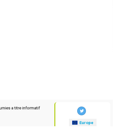
rnies a titre informatif
Europe
xrates
.eu
© 2025-2026