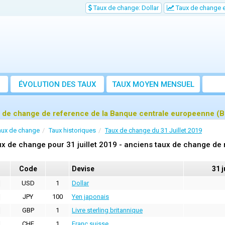
Taux de change: Dollar
Taux de change e
ÉVOLUTION DES TAUX
TAUX MOYEN MENSUEL
 de change de reference de la Banque centrale europeenne (BC
aux de change
Taux historiques
Taux de change du 31 Juillet 2019
x de change pour 31 juillet 2019 - anciens taux de change de
Code
Devise
31 j
USD
1
Dollar
JPY
100
Yen japonais
GBP
1
Livre sterling britannique
CHF
1
Franc suisse