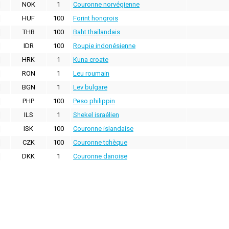
NOK
1
Couronne norvégienne
HUF
100
Forint hongrois
THB
100
Baht thaïlandais
IDR
100
Roupie indonésienne
HRK
1
Kuna croate
RON
1
Leu roumain
BGN
1
Lev bulgare
PHP
100
Peso philippin
ILS
1
Shekel israélien
ISK
100
Couronne islandaise
CZK
100
Couronne tchèque
DKK
1
Couronne danoise