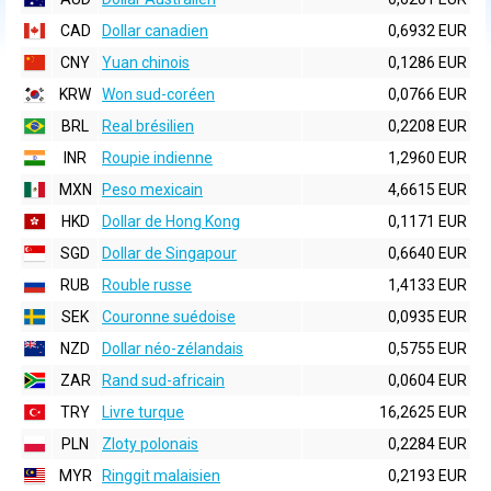
CAD
Dollar canadien
0,6932 EUR
CNY
Yuan chinois
0,1286 EUR
KRW
Won sud-coréen
0,0766 EUR
BRL
Real brésilien
0,2208 EUR
INR
Roupie indienne
1,2960 EUR
MXN
Peso mexicain
4,6615 EUR
HKD
Dollar de Hong Kong
0,1171 EUR
SGD
Dollar de Singapour
0,6640 EUR
RUB
Rouble russe
1,4133 EUR
SEK
Couronne suédoise
0,0935 EUR
NZD
Dollar néo-zélandais
0,5755 EUR
ZAR
Rand sud-africain
0,0604 EUR
TRY
Livre turque
16,2625 EUR
PLN
Zloty polonais
0,2284 EUR
MYR
Ringgit malaisien
0,2193 EUR