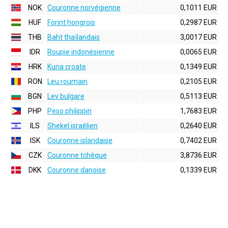
NOK
Couronne norvégienne
0,1011 EUR
HUF
Forint hongrois
0,2987 EUR
THB
Baht thaïlandais
3,0017 EUR
IDR
Roupie indonésienne
0,0065 EUR
HRK
Kuna croate
0,1349 EUR
RON
Leu roumain
0,2105 EUR
BGN
Lev bulgare
0,5113 EUR
PHP
Peso philippin
1,7683 EUR
ILS
Shekel israélien
0,2640 EUR
ISK
Couronne islandaise
0,7402 EUR
CZK
Couronne tchèque
3,8736 EUR
DKK
Couronne danoise
0,1339 EUR