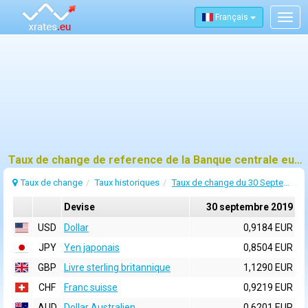
Français
Togg
navig
Taux de change de reference de la Banque centrale europeenne (BCE) pour 30 septembre 2019
Taux de change
Taux historiques
Taux de change du 30 Septembre 2019
Devise
30 septembre 2019
USD
Dollar
0,9184 EUR
JPY
Yen japonais
0,8504 EUR
GBP
Livre sterling britannique
1,1290 EUR
CHF
Franc suisse
0,9219 EUR
AUD
Dollar Australien
0,6201 EUR