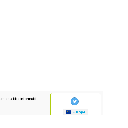
rnies a titre informatif
Europe
xrates
.eu
© 2025-2026