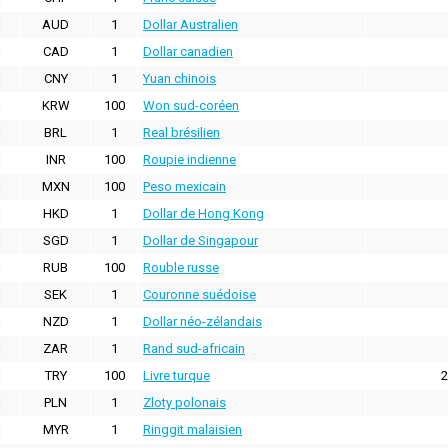
AUD
1
Dollar Australien
CAD
1
Dollar canadien
CNY
1
Yuan chinois
KRW
100
Won sud-coréen
BRL
1
Real brésilien
INR
100
Roupie indienne
MXN
100
Peso mexicain
HKD
1
Dollar de Hong Kong
SGD
1
Dollar de Singapour
RUB
100
Rouble russe
SEK
1
Couronne suédoise
NZD
1
Dollar néo-zélandais
ZAR
1
Rand sud-africain
TRY
100
Livre turque
2
PLN
1
Zloty polonais
MYR
1
Ringgit malaisien