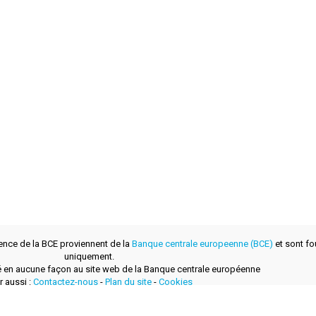
ence de la BCE proviennent de la
Banque centrale europeenne (BCE)
et sont fou
uniquement.
lié en aucune façon au site web de la Banque centrale européenne
r aussi :
Contactez-nous
-
Plan du site
-
Cookies
développé avec
par
layerzero.ro