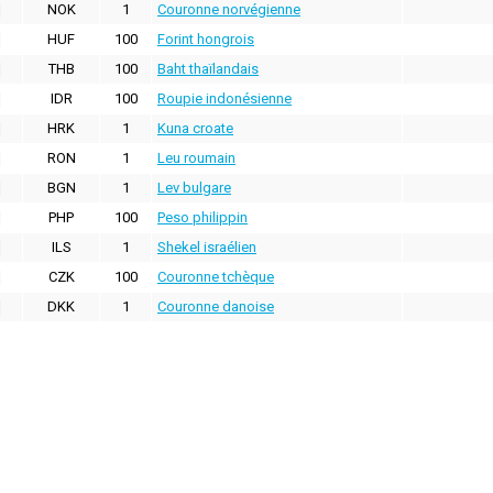
NOK
1
Couronne norvégienne
HUF
100
Forint hongrois
THB
100
Baht thaïlandais
IDR
100
Roupie indonésienne
HRK
1
Kuna croate
RON
1
Leu roumain
BGN
1
Lev bulgare
PHP
100
Peso philippin
ILS
1
Shekel israélien
CZK
100
Couronne tchèque
DKK
1
Couronne danoise