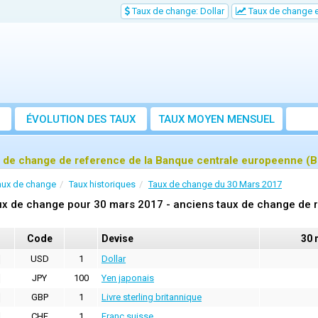
Taux de change: Dollar
Taux de change e
ÉVOLUTION DES TAUX
TAUX MOYEN MENSUEL
 de change de reference de la Banque centrale europeenne (
aux de change
Taux historiques
Taux de change du 30 Mars 2017
x de change pour 30 mars 2017 - anciens taux de change de 
Code
Devise
30 
USD
1
Dollar
JPY
100
Yen japonais
GBP
1
Livre sterling britannique
CHF
1
Franc suisse