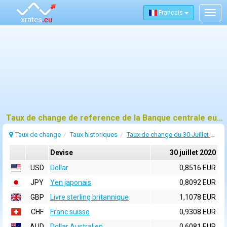
Français
Togg
navig
Taux de change de reference de la Banque centrale europeenne (BCE) pour 30 juillet 2020
Taux de change
Taux historiques
Taux de change du 30 Juillet 2020
Devise
30 juillet 2020
USD
Dollar
0,8516 EUR
JPY
Yen japonais
0,8092 EUR
GBP
Livre sterling britannique
1,1078 EUR
CHF
Franc suisse
0,9308 EUR
AUD
Dollar Australien
0,6081 EUR