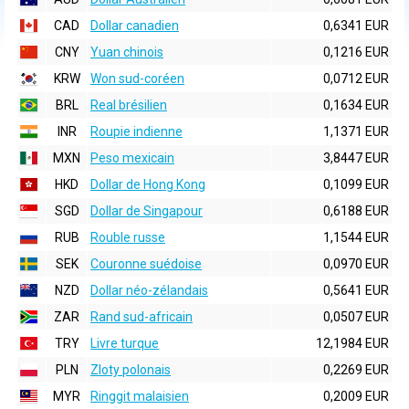
CAD
Dollar canadien
0,6341 EUR
CNY
Yuan chinois
0,1216 EUR
KRW
Won sud-coréen
0,0712 EUR
BRL
Real brésilien
0,1634 EUR
INR
Roupie indienne
1,1371 EUR
MXN
Peso mexicain
3,8447 EUR
HKD
Dollar de Hong Kong
0,1099 EUR
SGD
Dollar de Singapour
0,6188 EUR
RUB
Rouble russe
1,1544 EUR
SEK
Couronne suédoise
0,0970 EUR
NZD
Dollar néo-zélandais
0,5641 EUR
ZAR
Rand sud-africain
0,0507 EUR
TRY
Livre turque
12,1984 EUR
PLN
Zloty polonais
0,2269 EUR
MYR
Ringgit malaisien
0,2009 EUR