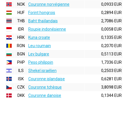
NOK
Couronne norvégienne
0,0933 EUR
HUF
Forint hongrois
0,2894 EUR
THB
Baht thaïlandais
2,7086 EUR
IDR
Roupie indonésienne
0,0058 EUR
HRK
Kuna croate
0,1335 EUR
RON
Leu roumain
0,2070 EUR
BGN
Lev bulgare
0,5113 EUR
PHP
Peso philippin
1,7336 EUR
ILS
Shekel israélien
0,2503 EUR
ISK
Couronne islandaise
0,6281 EUR
CZK
Couronne tchèque
3,8098 EUR
DKK
Couronne danoise
0,1344 EUR