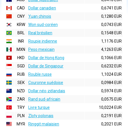
CAD
Dollar canadien
0,6741 EUR
CNY
Yuan chinois
0,1280 EUR
KRW
Won sud-coréen
0,0743 EUR
BRL
Real brésilien
0,1548 EUR
INR
Roupie indienne
1,1176 EUR
MXN
Peso mexicain
4,1263 EUR
HKD
Dollar de Hong Kong
0,1066 EUR
SGD
Dollar de Singapour
0,6232 EUR
RUB
Rouble russe
1,1024 EUR
SEK
Couronne suédoise
0,0984 EUR
NZD
Dollar néo-zélandais
0,5974 EUR
ZAR
Rand sud-africain
0,0575 EUR
TRY
Livre turque
10,0224 EUR
PLN
Zloty polonais
0,2191 EUR
MYR
Ringgit malaisien
0,2021 EUR