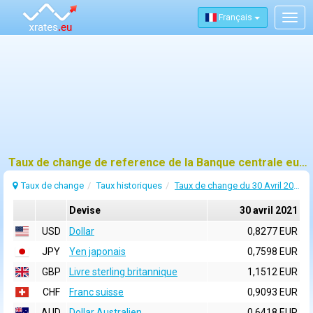
Français
Togg
navig
Taux de change de reference de la Banque centrale europeenne (BCE) pour 30 avril 2021
Taux de change
Taux historiques
Taux de change du 30 Avril 2021
Devise
30 avril 2021
USD
Dollar
0,8277 EUR
JPY
Yen japonais
0,7598 EUR
GBP
Livre sterling britannique
1,1512 EUR
CHF
Franc suisse
0,9093 EUR
AUD
Dollar Australien
0,6418 EUR