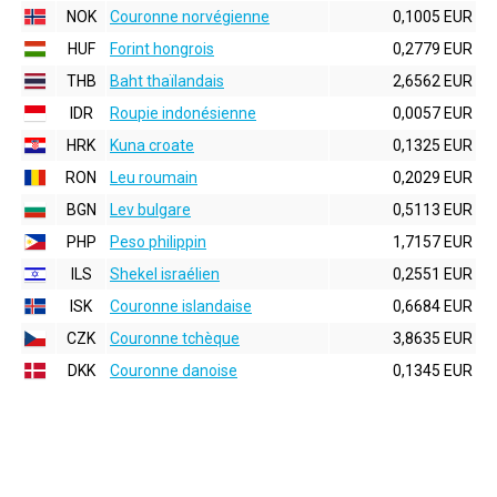
NOK
Couronne norvégienne
0,1005 EUR
HUF
Forint hongrois
0,2779 EUR
THB
Baht thaïlandais
2,6562 EUR
IDR
Roupie indonésienne
0,0057 EUR
HRK
Kuna croate
0,1325 EUR
RON
Leu roumain
0,2029 EUR
BGN
Lev bulgare
0,5113 EUR
PHP
Peso philippin
1,7157 EUR
ILS
Shekel israélien
0,2551 EUR
ISK
Couronne islandaise
0,6684 EUR
CZK
Couronne tchèque
3,8635 EUR
DKK
Couronne danoise
0,1345 EUR