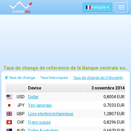
Français
Togg
navig
Taux de change de reference de la Banque centrale europeenne (BCE) pour 3 novembre 2014
Taux de change
Taux historiques
Taux de change du 3 Novembre 2014
Devise
3 novembre 2014
USD
Dollar
0,8004 EUR
JPY
Yen japonais
0,7033 EUR
GBP
Livre sterling britannique
1,2807 EUR
CHF
Franc suisse
0,8296 EUR
AUD
Dollar Australien
0,6970 EUR