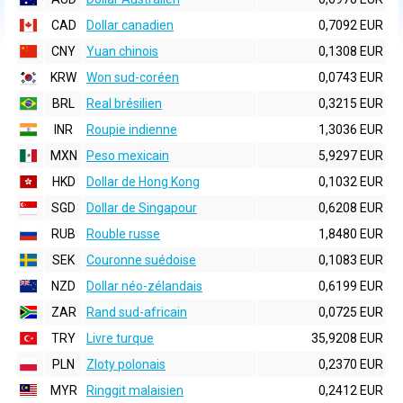
CAD
Dollar canadien
0,7092 EUR
CNY
Yuan chinois
0,1308 EUR
KRW
Won sud-coréen
0,0743 EUR
BRL
Real brésilien
0,3215 EUR
INR
Roupie indienne
1,3036 EUR
MXN
Peso mexicain
5,9297 EUR
HKD
Dollar de Hong Kong
0,1032 EUR
SGD
Dollar de Singapour
0,6208 EUR
RUB
Rouble russe
1,8480 EUR
SEK
Couronne suédoise
0,1083 EUR
NZD
Dollar néo-zélandais
0,6199 EUR
ZAR
Rand sud-africain
0,0725 EUR
TRY
Livre turque
35,9208 EUR
PLN
Zloty polonais
0,2370 EUR
MYR
Ringgit malaisien
0,2412 EUR