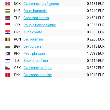
NOK
Couronne norvégienne
0,1181 EUR
HUF
Forint hongrois
0,3240 EUR
THB
Baht thaïlandais
2,4501 EUR
IDR
Roupie indonésienne
0,0066 EUR
HRK
Kuna croate
0,1305 EUR
RON
Leu roumain
0,2266 EUR
BGN
Lev bulgare
0,5113 EUR
PHP
Peso philippin
1,7789 EUR
ILS
Shekel israélien
0,2112 EUR
CZK
Couronne tchèque
3,5987 EUR
DKK
Couronne danoise
0,1343 EUR