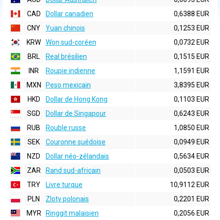
CAD
Dollar canadien
0,6388 EUR
CNY
Yuan chinois
0,1253 EUR
KRW
Won sud-coréen
0,0732 EUR
BRL
Real brésilien
0,1515 EUR
INR
Roupie indienne
1,1591 EUR
MXN
Peso mexicain
3,8395 EUR
HKD
Dollar de Hong Kong
0,1103 EUR
SGD
Dollar de Singapour
0,6243 EUR
RUB
Rouble russe
1,0850 EUR
SEK
Couronne suédoise
0,0949 EUR
NZD
Dollar néo-zélandais
0,5634 EUR
ZAR
Rand sud-africain
0,0503 EUR
TRY
Livre turque
10,9112 EUR
PLN
Zloty polonais
0,2201 EUR
MYR
Ringgit malaisien
0,2056 EUR