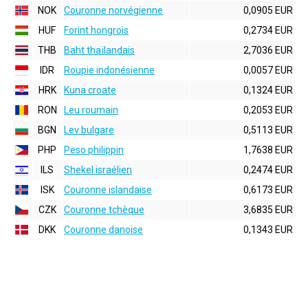
NOK
Couronne norvégienne
0,0905 EUR
HUF
Forint hongrois
0,2734 EUR
THB
Baht thaïlandais
2,7036 EUR
IDR
Roupie indonésienne
0,0057 EUR
HRK
Kuna croate
0,1324 EUR
RON
Leu roumain
0,2053 EUR
BGN
Lev bulgare
0,5113 EUR
PHP
Peso philippin
1,7638 EUR
ILS
Shekel israélien
0,2474 EUR
ISK
Couronne islandaise
0,6173 EUR
CZK
Couronne tchèque
3,6835 EUR
DKK
Couronne danoise
0,1343 EUR