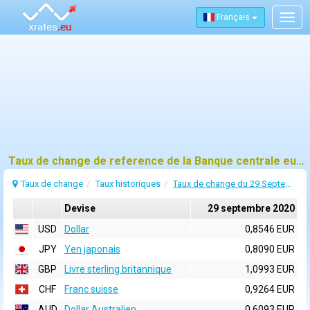
Français
Togg
navig
Taux de change de reference de la Banque centrale europeenne (BCE) pour 29 septembre 2020
Taux de change
Taux historiques
Taux de change du 29 Septembre 2020
Devise
29 septembre 2020
USD
Dollar
0,8546 EUR
JPY
Yen japonais
0,8090 EUR
GBP
Livre sterling britannique
1,0993 EUR
CHF
Franc suisse
0,9264 EUR
AUD
Dollar Australien
0,6093 EUR