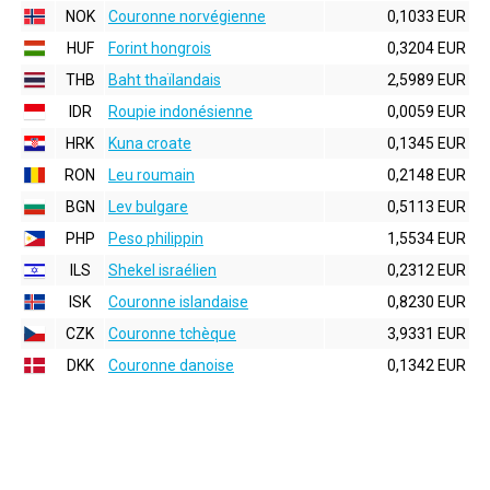
NOK
Couronne norvégienne
0,1033 EUR
HUF
Forint hongrois
0,3204 EUR
THB
Baht thaïlandais
2,5989 EUR
IDR
Roupie indonésienne
0,0059 EUR
HRK
Kuna croate
0,1345 EUR
RON
Leu roumain
0,2148 EUR
BGN
Lev bulgare
0,5113 EUR
PHP
Peso philippin
1,5534 EUR
ILS
Shekel israélien
0,2312 EUR
ISK
Couronne islandaise
0,8230 EUR
CZK
Couronne tchèque
3,9331 EUR
DKK
Couronne danoise
0,1342 EUR