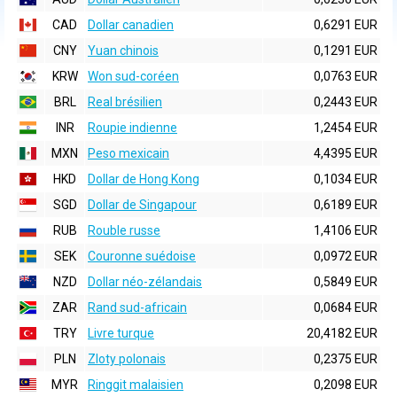
CAD
Dollar canadien
0,6291 EUR
CNY
Yuan chinois
0,1291 EUR
KRW
Won sud-coréen
0,0763 EUR
BRL
Real brésilien
0,2443 EUR
INR
Roupie indienne
1,2454 EUR
MXN
Peso mexicain
4,4395 EUR
HKD
Dollar de Hong Kong
0,1034 EUR
SGD
Dollar de Singapour
0,6189 EUR
RUB
Rouble russe
1,4106 EUR
SEK
Couronne suédoise
0,0972 EUR
NZD
Dollar néo-zélandais
0,5849 EUR
ZAR
Rand sud-africain
0,0684 EUR
TRY
Livre turque
20,4182 EUR
PLN
Zloty polonais
0,2375 EUR
MYR
Ringgit malaisien
0,2098 EUR