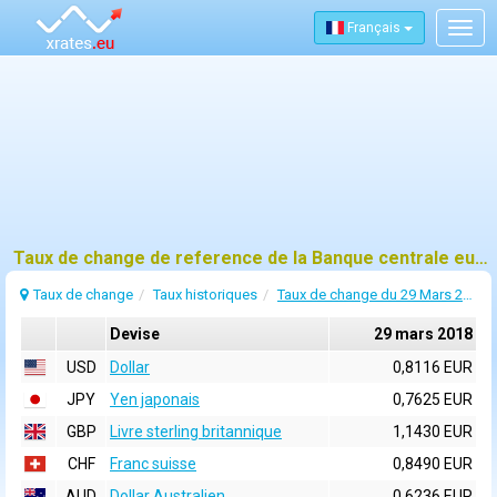
Français
Togg
navig
Taux de change de reference de la Banque centrale europeenne (BCE) pour 29 mars 2018
Taux de change
Taux historiques
Taux de change du 29 Mars 2018
Devise
29 mars 2018
USD
Dollar
0,8116 EUR
JPY
Yen japonais
0,7625 EUR
GBP
Livre sterling britannique
1,1430 EUR
CHF
Franc suisse
0,8490 EUR
AUD
Dollar Australien
0,6236 EUR