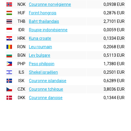
NOK
Couronne norvégienne
0,0938 EUR
HUF
Forint hongrois
0,2876 EUR
THB
Baht thaïlandais
2,7101 EUR
IDR
Roupie indonésienne
0,0059 EUR
HRK
Kuna croate
0,1334 EUR
RON
Leu roumain
0,2068 EUR
BGN
Lev bulgare
0,5113 EUR
PHP
Peso philippin
1,7380 EUR
ILS
Shekel israélien
0,2501 EUR
ISK
Couronne islandaise
0,6289 EUR
CZK
Couronne tchèque
3,8036 EUR
DKK
Couronne danoise
0,1344 EUR