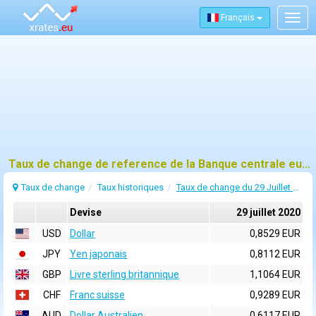
Français
Togg
navig
Taux de change de reference de la Banque centrale europeenne (BCE) pour 29 juillet 2020
Taux de change
Taux historiques
Taux de change du 29 Juillet 2020
Devise
29 juillet 2020
USD
Dollar
0,8529 EUR
JPY
Yen japonais
0,8112 EUR
GBP
Livre sterling britannique
1,1064 EUR
CHF
Franc suisse
0,9289 EUR
AUD
Dollar Australien
0,6117 EUR