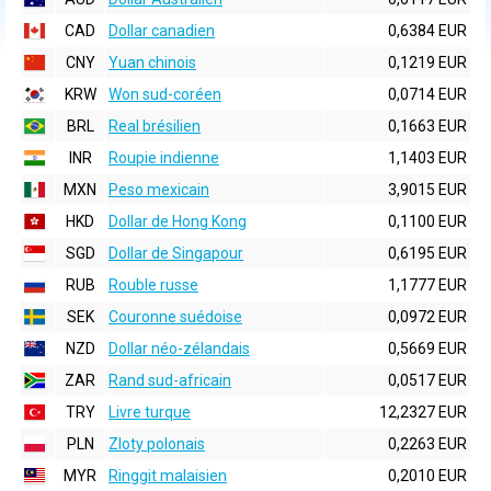
CAD
Dollar canadien
0,6384 EUR
CNY
Yuan chinois
0,1219 EUR
KRW
Won sud-coréen
0,0714 EUR
BRL
Real brésilien
0,1663 EUR
INR
Roupie indienne
1,1403 EUR
MXN
Peso mexicain
3,9015 EUR
HKD
Dollar de Hong Kong
0,1100 EUR
SGD
Dollar de Singapour
0,6195 EUR
RUB
Rouble russe
1,1777 EUR
SEK
Couronne suédoise
0,0972 EUR
NZD
Dollar néo-zélandais
0,5669 EUR
ZAR
Rand sud-africain
0,0517 EUR
TRY
Livre turque
12,2327 EUR
PLN
Zloty polonais
0,2263 EUR
MYR
Ringgit malaisien
0,2010 EUR