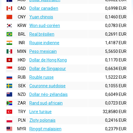
CAD
Dollar canadien
0,6998 EUR
CNY
Yuan chinois
0,1460 EUR
KRW
Won sud-coréen
0,0783 EUR
BRL
Real brésilien
0,2691 EUR
INR
Roupie indienne
1,4187 EUR
MXN
Peso mexicain
5,5650 EUR
HKD
Dollar de Hong Kong
0,1170 EUR
SGD
Dollar de Singapour
0,6634 EUR
RUB
Rouble russe
1,5222 EUR
SEK
Couronne suédoise
0,1055 EUR
NZD
Dollar néo-zélandais
0,6049 EUR
ZAR
Rand sud-africain
0,0723 EUR
TRY
Livre turque
32,8580 EUR
PLN
Zloty polonais
0,2416 EUR
MYR
Ringgit malaisien
0,2379 EUR