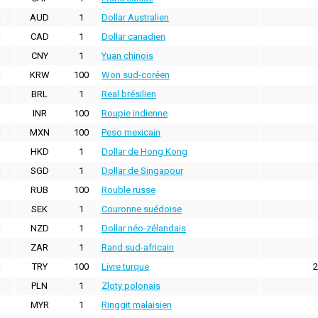
AUD
1
Dollar Australien
CAD
1
Dollar canadien
CNY
1
Yuan chinois
KRW
100
Won sud-coréen
BRL
1
Real brésilien
INR
100
Roupie indienne
MXN
100
Peso mexicain
HKD
1
Dollar de Hong Kong
SGD
1
Dollar de Singapour
RUB
100
Rouble russe
SEK
1
Couronne suédoise
NZD
1
Dollar néo-zélandais
ZAR
1
Rand sud-africain
TRY
100
Livre turque
2
PLN
1
Zloty polonais
MYR
1
Ringgit malaisien