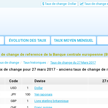
Taux de change: Dollar
Taux de change e
ÉVOLUTION DES TAUX
TAUX MOYEN MENSUEL
 de change de reference de la Banque centrale europeenne (
aux de change
Taux historiques
Taux de change du 27 Mars 2017
x de change pour 27 mars 2017 - anciens taux de change de 
Code
Devise
27 
USD
1
Dollar
JPY
100
Yen japonais
GBP
1
Livre sterling britannique
CHF
1
Franc suisse