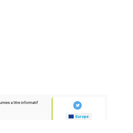
rnies a titre informatif
Europe
xrates
.eu
© 2025-2026