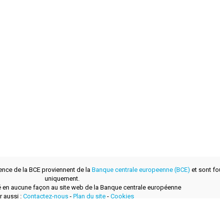
ence de la BCE proviennent de la
Banque centrale europeenne (BCE)
et sont fou
uniquement.
lié en aucune façon au site web de la Banque centrale européenne
r aussi :
Contactez-nous
-
Plan du site
-
Cookies
développé avec
par
layerzero.ro