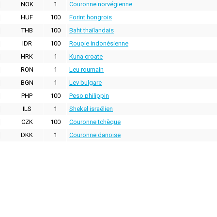
NOK
1
Couronne norvégienne
HUF
100
Forint hongrois
THB
100
Baht thaïlandais
IDR
100
Roupie indonésienne
HRK
1
Kuna croate
RON
1
Leu roumain
BGN
1
Lev bulgare
PHP
100
Peso philippin
ILS
1
Shekel israélien
CZK
100
Couronne tchèque
DKK
1
Couronne danoise