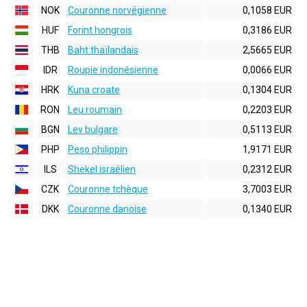
NOK
Couronne norvégienne
0,1058 EUR
HUF
Forint hongrois
0,3186 EUR
THB
Baht thaïlandais
2,5665 EUR
IDR
Roupie indonésienne
0,0066 EUR
HRK
Kuna croate
0,1304 EUR
RON
Leu roumain
0,2203 EUR
BGN
Lev bulgare
0,5113 EUR
PHP
Peso philippin
1,9171 EUR
ILS
Shekel israélien
0,2312 EUR
CZK
Couronne tchèque
3,7003 EUR
DKK
Couronne danoise
0,1340 EUR