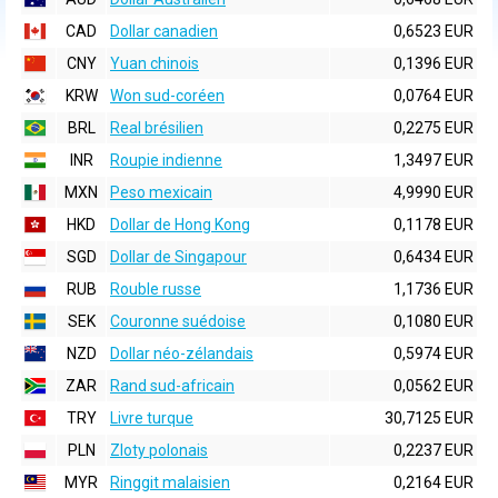
CAD
Dollar canadien
0,6523 EUR
CNY
Yuan chinois
0,1396 EUR
KRW
Won sud-coréen
0,0764 EUR
BRL
Real brésilien
0,2275 EUR
INR
Roupie indienne
1,3497 EUR
MXN
Peso mexicain
4,9990 EUR
HKD
Dollar de Hong Kong
0,1178 EUR
SGD
Dollar de Singapour
0,6434 EUR
RUB
Rouble russe
1,1736 EUR
SEK
Couronne suédoise
0,1080 EUR
NZD
Dollar néo-zélandais
0,5974 EUR
ZAR
Rand sud-africain
0,0562 EUR
TRY
Livre turque
30,7125 EUR
PLN
Zloty polonais
0,2237 EUR
MYR
Ringgit malaisien
0,2164 EUR