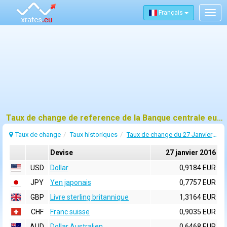
Français
Togg
navig
Taux de change de reference de la Banque centrale europeenne (BCE) pour 27 janvier 2016
Taux de change
Taux historiques
Taux de change du 27 Janvier 2016
Devise
27 janvier 2016
USD
Dollar
0,9184 EUR
JPY
Yen japonais
0,7757 EUR
GBP
Livre sterling britannique
1,3164 EUR
CHF
Franc suisse
0,9035 EUR
AUD
Dollar Australien
0,6468 EUR