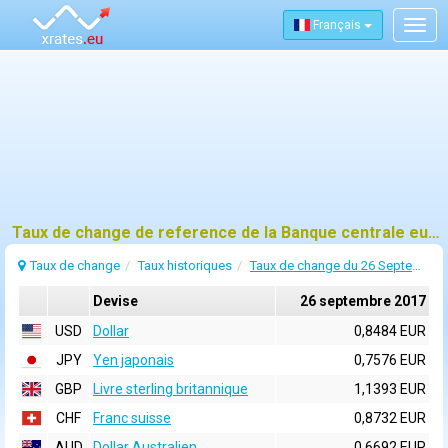
Français
Togg
navig
Taux de change de reference de la Banque centrale europeenne (BCE) pour 26 septembre 2017
Taux de change
Taux historiques
Taux de change du 26 Septembre 2017
Devise
26 septembre 2017
USD
Dollar
0,8484 EUR
JPY
Yen japonais
0,7576 EUR
GBP
Livre sterling britannique
1,1393 EUR
CHF
Franc suisse
0,8732 EUR
AUD
Dollar Australien
0,6692 EUR