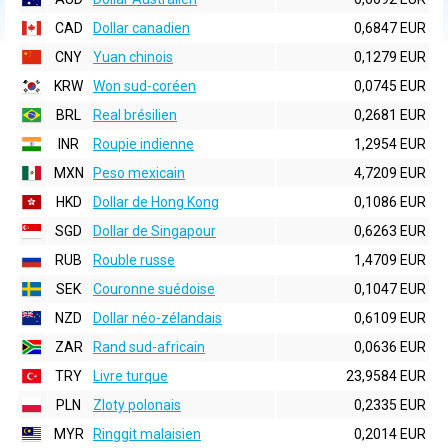
CAD
Dollar canadien
0,6847 EUR
CNY
Yuan chinois
0,1279 EUR
KRW
Won sud-coréen
0,0745 EUR
BRL
Real brésilien
0,2681 EUR
INR
Roupie indienne
1,2954 EUR
MXN
Peso mexicain
4,7209 EUR
HKD
Dollar de Hong Kong
0,1086 EUR
SGD
Dollar de Singapour
0,6263 EUR
RUB
Rouble russe
1,4709 EUR
SEK
Couronne suédoise
0,1047 EUR
NZD
Dollar néo-zélandais
0,6109 EUR
ZAR
Rand sud-africain
0,0636 EUR
TRY
Livre turque
23,9584 EUR
PLN
Zloty polonais
0,2335 EUR
MYR
Ringgit malaisien
0,2014 EUR