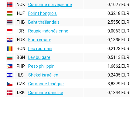
NOK
Couronne norvégienne
0,1077 EUR
HUF
Forint hongrois
0,3218 EUR
THB
Baht thaïlandais
2,5550 EUR
IDR
Roupie indonésienne
0,0063 EUR
HRK
Kuna croate
0,1335 EUR
RON
Leu roumain
0,2173 EUR
BGN
Lev bulgare
0,5113 EUR
PHP
Peso philippin
1,6662 EUR
ILS
Shekel israélien
0,2405 EUR
CZK
Couronne tchèque
3,8379 EUR
DKK
Couronne danoise
0,1344 EUR